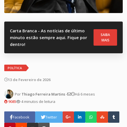
Carta Branca - As notícias de último
SAIBA
minuto estão sempre aqui. Fique por
MAIS
dentro!
POLÍTICA
13 de Fevereiro de 2026
Por
Thiago Ferreira Martins
-
Há 6 meses
9085
4 minutos de leitura
Facebook
Twitter