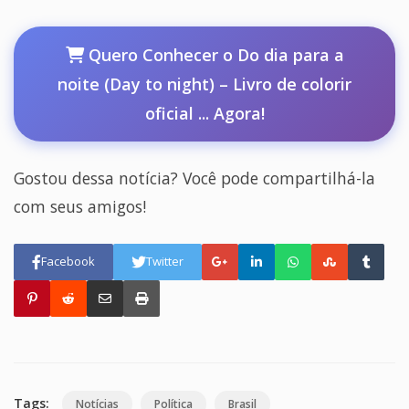
Quero Conhecer o Do dia para a
noite (Day to night) – Livro de colorir
oficial ... Agora!
Gostou dessa notícia? Você pode compartilhá-la
com seus amigos!
Facebook
Twitter
Tags:
Notícias
Política
Brasil