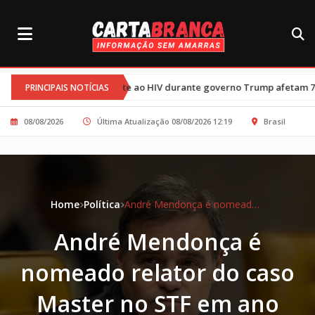
•
ombate ao HIV durante governo Trump afetam 77 mil crianças
Tr
PRINCIPAIS NOTÍCIAS
08/08/2026
Última Atualização 08/08/2026 12:19
Brasil
Home
Política
André Mendonça é nomeado relator do caso Master no STF em ano eleitoral
André Mendonça é
nomeado relator do caso
Master no STF em ano