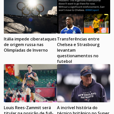
Itália impede ciberataques
Transferências entre
de origem russa nas
Chelsea e Strasbourg
Olimpíadas de Inverno
levantam
questionamentos no
futebol
Louis Rees-Zammit será
A incrível história do
titular na posição de full-
técnico britânico no Super