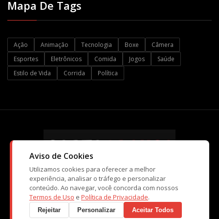
Mapa De Tags
Ação
Animação
Tecnologia
Boxe
Câmera
Esportes
Eletrônicos
Comida
Jogos
Saúde
Estilo de Vida
Corrida
Política
Aviso de Cookies
Utilizamos cookies para oferecer a melhor
experiência, analisar o tráfego e personalizar
conteúdo. Ao navegar, você concorda com nossos
© Copyright CartaBranca 2026. Kopi Tecnologia e Atividades de
Termos de Uso
e
Política de Privacidade
.
Ensino Ltda
Rejeitar
Personalizar
Aceitar Todos
CNPJ: 10.998.551/0001-40 - Caraguatatuba / SP