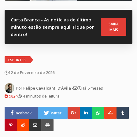
Carta Branca - As notícias de último
SAIBA
minuto estão sempre aqui. Fique por
MAIS
dentro!
ESPORTES
12 de Fevereiro de 2026
Por
Felipe Cavalcanti D'Ávila
-
Há 6 meses
9824
4 minutos de leitura
Facebook
Twitter