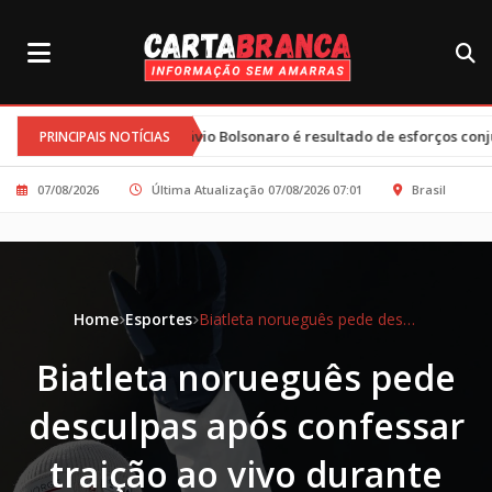
elle e Flávio Bolsonaro é resultado de esforços conjuntos e clima tens
PRINCIPAIS NOTÍCIAS
07/08/2026
Última Atualização 07/08/2026 07:01
Brasil
Home
Esportes
Biatleta norueguês pede desculpas após confessar traição ao vivo durante Jogos de Inverno
Biatleta norueguês pede
desculpas após confessar
traição ao vivo durante