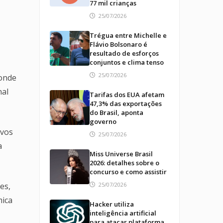
77 mil crianças
25/07/2026
Trégua entre Michelle e
Flávio Bolsonaro é
resultado de esforços
conjuntos e clima tenso
25/07/2026
 onde
nal
Tarifas dos EUA afetam
47,3% das exportações
do Brasil, aponta
governo
ovos
25/07/2026
a
Miss Universe Brasil
2026: detalhes sobre o
concurso e como assistir
25/07/2026
es,
mica
Hacker utiliza
inteligência artificial
para atacar plataforma