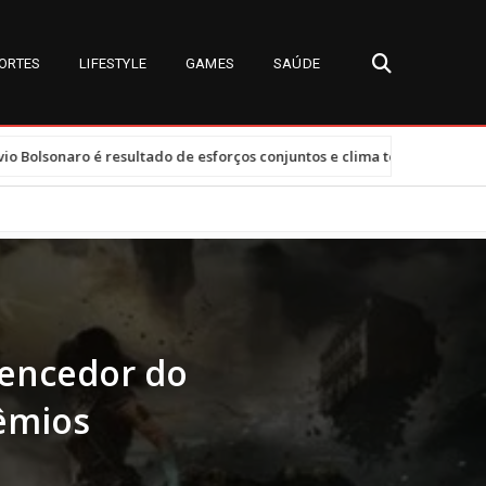
ORTES
LIFESTYLE
GAMES
SAÚDE
•
o de esforços conjuntos e clima tenso
Tarifas dos EUA afetam 47,
vencedor do
rêmios