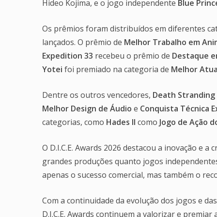
Hideo Kojima, e o jogo independente
Blue Princ
Os prêmios foram distribuídos em diferentes cat
lançados. O prêmio de
Melhor Trabalho em An
Expedition 33
recebeu o prêmio de
Destaque e
Yotei
foi premiado na categoria de
Melhor Atu
Dentre os outros vencedores,
Death Stranding 
Melhor Design de Áudio
e
Conquista Técnica E
categorias, como
Hades II
como
Jogo de Ação d
O D.I.C.E. Awards 2026 destacou a inovação e a c
grandes produções quanto jogos independente
apenas o sucesso comercial, mas também o recon
Com a continuidade da evolução dos jogos e das
D.I.C.E. Awards continuem a valorizar e premiar 