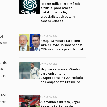
Hacker utiliza inteligência
artificial para atacar
plataforma de IA;
especialistas debatem
consequências
of
25/07/2026
Pesquisa mostra Lula com
a de
48% e Flávio Bolsonaro com
43% na corrida presidencial
ento
25/07/2026
a.
Neymar retorna ao Santos
para enfrentar a
rsas
Chapecoense na 20ª rodada
do Campeonato Brasileiro
foi
25/07/2026
 por
Alemanha contrata Jürgen
Klopp na tentativa de