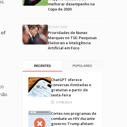
s.
melhorar desempenho na
Copa de 2030
25/07/2026
 of
Prioridades de Nunes
Marques no TSE: Pesquisas
Eleitorais e Inteligência
Artificial em Foco
RECENTES
POPULARES
ChatGPT oferece
conversas ilimitadas e
to
gratuitas a partir de
não
sexta-feira
07/08/2026
Cortes nos programas de
combate ao HIV durante
governo Trump afetam