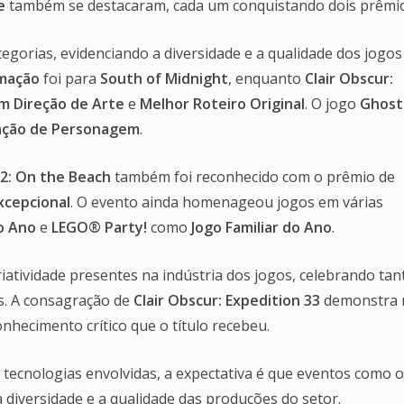
e
também se destacaram, cada um conquistando dois prêmio
egorias, evidenciando a diversidade e a qualidade dos jogos
imação
foi para
South of Midnight
, enquanto
Clair Obscur:
m Direção de Arte
e
Melhor Roteiro Original
. O jogo
Ghost
ação de Personagem
.
2: On the Beach
também foi reconhecido com o prêmio de
xcepcional
. O evento ainda homenageou jogos em várias
o Ano
e
LEGO® Party!
como
Jogo Familiar do Ano
.
riatividade presentes na indústria dos jogos, celebrando tan
s. A consagração de
Clair Obscur: Expedition 33
demonstra 
hecimento crítico que o título recebeu.
 tecnologias envolvidas, a expectativa é que eventos como o
a diversidade e a qualidade das produções do setor.