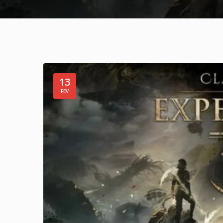
13
FEV