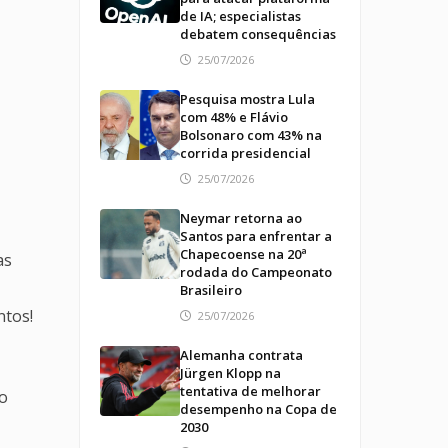
de IA; especialistas
debatem consequências
25/07/2026
Pesquisa mostra Lula
com 48% e Flávio
Bolsonaro com 43% na
corrida presidencial
25/07/2026
Neymar retorna ao
Santos para enfrentar a
Chapecoense na 20ª
as
rodada do Campeonato
Brasileiro
ntos!
25/07/2026
Alemanha contrata
Jürgen Klopp na
tentativa de melhorar
to
desempenho na Copa de
2030