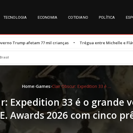
TECNOLOGIA
ECONOMIA
COTIDIANO
POLÍTICA
ESP
•
mil crianças
Trégua entre Michelle e Flávio Bolsonaro é resultad
Brasil
Home
Games
Clair Obscur: Expedition 33 é o grande vencedor do D.I.C.E. Awards 2026 com cinco prêmios
ur: Expedition 33 é o grande 
.E. Awards 2026 com cinco p