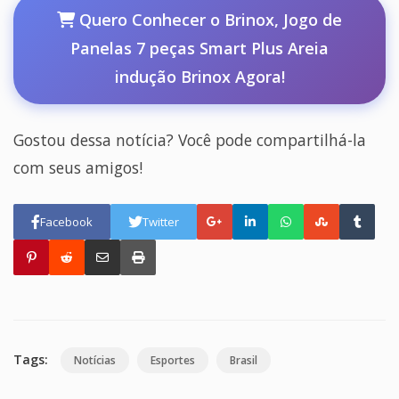
Quero Conhecer o Brinox, Jogo de
Panelas 7 peças Smart Plus Areia
indução Brinox Agora!
Gostou dessa notícia? Você pode compartilhá-la
com seus amigos!
Facebook
Twitter
Tags:
Notícias
Esportes
Brasil