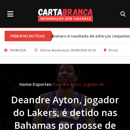
•
 Bolsonaro é resultado de esforços conjuntos e clima tenso
Tarif
PRINCIPAIS NOTÍCIAS
06/08/2026
Última Atualização 06/08/2026 03:56
Brasil
Home
Esportes
Deandre Ayton, jogador do Lakers, é detido nas Bahamas por posse de maconha
Deandre Ayton, jogador
do Lakers, é detido nas
Bahamas por posse de