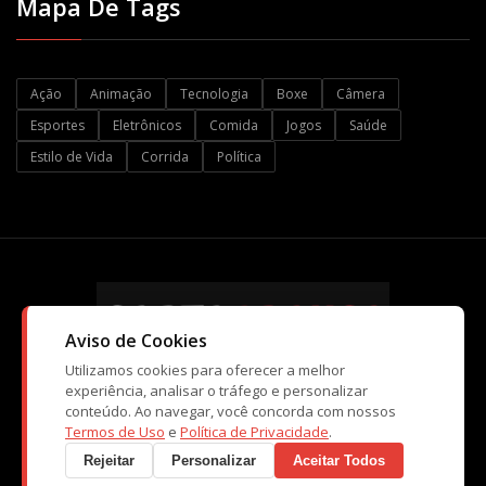
Mapa De Tags
Ação
Animação
Tecnologia
Boxe
Câmera
Esportes
Eletrônicos
Comida
Jogos
Saúde
Estilo de Vida
Corrida
Política
Aviso de Cookies
Utilizamos cookies para oferecer a melhor
experiência, analisar o tráfego e personalizar
conteúdo. Ao navegar, você concorda com nossos
© Copyright CartaBranca 2026. Kopi Tecnologia e Atividades de
Termos de Uso
e
Política de Privacidade
.
Ensino Ltda
Rejeitar
Personalizar
Aceitar Todos
CNPJ: 10.998.551/0001-40 - Caraguatatuba / SP