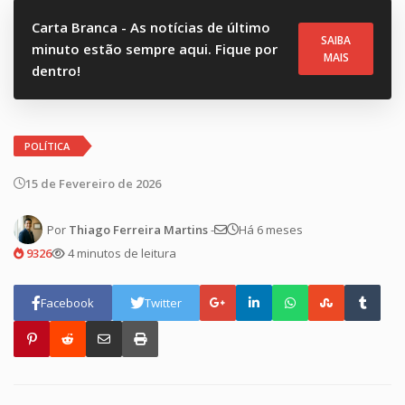
Carta Branca - As notícias de último
SAIBA
minuto estão sempre aqui. Fique por
MAIS
dentro!
POLÍTICA
15 de Fevereiro de 2026
Por
Thiago Ferreira Martins
-
Há 6 meses
9326
4 minutos de leitura
Facebook
Twitter