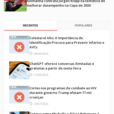
Alemanha contrata Jürgen Klopp na tentativa de
melhorar desempenho na Copa de 2030
RECENTES
POPULARES
Colesterol Alto: A Importância de
Identificação Precoce para Prevenir Infartos e
AVCs
08/08/2026
ChatGPT oferece conversas ilimitadas e
gratuitas a partir de sexta-feira
07/08/2026
Cortes nos programas de combate ao HIV
durante governo Trump afetam 77 mil
crianças
25/07/2026
Trégua entre Michelle e Flávio Bolsonaro é