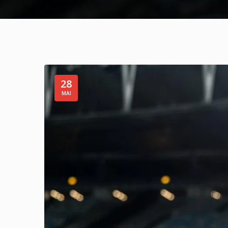
28
MAI