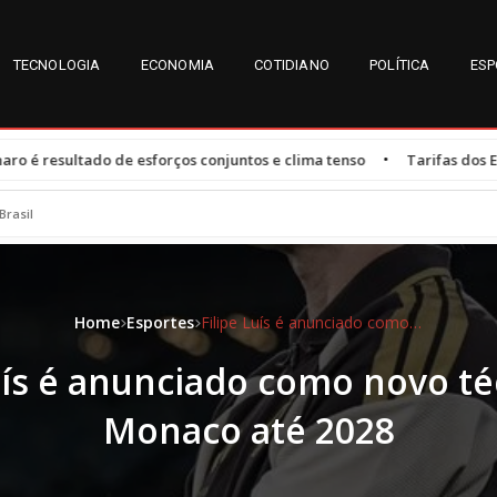
TECNOLOGIA
ECONOMIA
COTIDIANO
POLÍTICA
ESP
•
ços conjuntos e clima tenso
Tarifas dos EUA afetam 47,3% das exp
Brasil
Home
Esportes
Filipe Luís é anunciado como novo técnico do Monaco até 2028
Luís é anunciado como novo té
Monaco até 2028