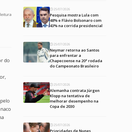
25/07/2026
leitura
Pesquisa mostra Lula com
48% e Flávio Bolsonaro com
43% na corrida presidencial
25/07/2026
Neymar retorna ao Santos
para enfrentar a
or do
Chapecoense na 20ª rodada
do Campeonato Brasileiro
or,
25/07/2026
Alemanha contrata Jürgen
Klopp na tentativa de
 pelo
melhorar desempenho na
Copa de 2030
onaco
ma
25/07/2026
Prioridades de Nunes