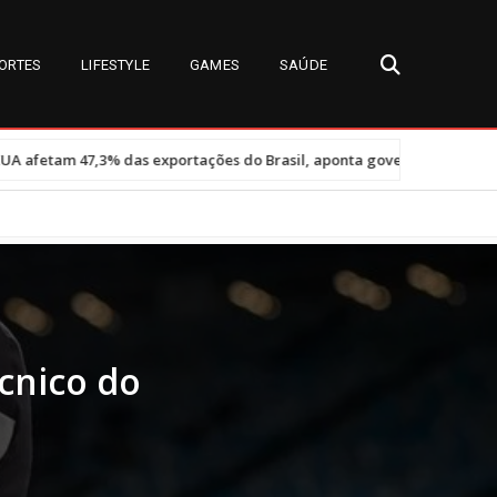
ORTES
LIFESTYLE
GAMES
SAÚDE
•
ortações do Brasil, aponta governo
Miss Universe Brasil 2026: de
cnico do