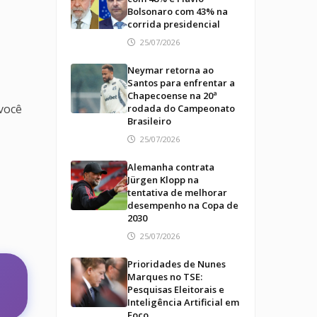
Bolsonaro com 43% na
corrida presidencial
25/07/2026
Neymar retorna ao
Santos para enfrentar a
Chapecoense na 20ª
 você
rodada do Campeonato
Brasileiro
25/07/2026
Alemanha contrata
Jürgen Klopp na
tentativa de melhorar
desempenho na Copa de
2030
25/07/2026
Prioridades de Nunes
Marques no TSE:
Pesquisas Eleitorais e
Inteligência Artificial em
Foco