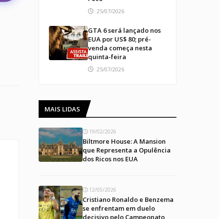
25/07/2026
GTA 6 será lançado nos
EUA por US$ 80; pré-
venda começa nesta
quinta-feira
25/07/2026
MAIS LIDAS
19/02/2026
Biltmore House: A Mansion
que Representa a Opulência
dos Ricos nos EUA
12/05/2026
Cristiano Ronaldo e Benzema
se enfrentam em duelo
decisivo pelo Campeonato