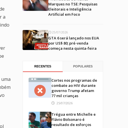
Marques no TSE: Pesquisas
 de
Eleitorais e Inteligência
Artificial em Foco
r a
uindo
25/07/2026
GTA 6 será lançado nos EUA
por US$ 80; pré-venda
yer
começa nesta quinta-feira
be
RECENTES
POPULARES
r uma
Cortes nos programas de
combate ao HIV durante
ambém
governo Trump afetam
ivo
77 mil crianças
25/07/2026
Trégua entre Michelle e
Flávio Bolsonaro é
resultado de esforços
ol