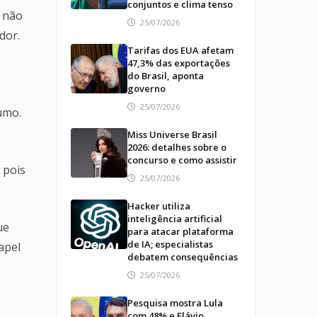
conjuntos e clima tenso
o não
25/07/2026
dor.
Tarifas dos EUA afetam
47,3% das exportações
do Brasil, aponta
governo
25/07/2026
umo.
Miss Universe Brasil
2026: detalhes sobre o
concurso e como assistir
 pois
25/07/2026
Hacker utiliza
inteligência artificial
ue
para atacar plataforma
de IA; especialistas
apel
debatem consequências
25/07/2026
Pesquisa mostra Lula
com 48% e Flávio