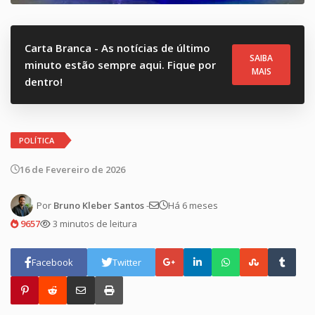
Carta Branca - As notícias de último
SAIBA
minuto estão sempre aqui. Fique por
MAIS
dentro!
POLÍTICA
16 de Fevereiro de 2026
Por
Bruno Kleber Santos
-
Há 6 meses
9657
3 minutos de leitura
Facebook
Twitter