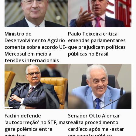
Ministro do
Paulo Teixeira critica
Desenvolvimento Agrário
emendas parlamentares
comenta sobre acordo UE-
que prejudicam políticas
Mercosul em meio a
públicas no Brasil
tensões internacionais
Fachin defende
Senador Otto Alencar
'autocorreção' no STF, mas
realiza procedimento
gera polêmica entre
cardíaco após mal-estar
ministros
em evento público