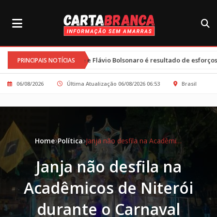
lle e Flávio Bolsonaro é resultado de esforços conjuntos e clima tens
PRINCIPAIS NOTÍCIAS
06/08/2026
Última Atualização 06/08/2026 06:53
Brasil
Home
Política
Janja não desfila na Acadêmicos de Niterói durante o Carnaval
Janja não desfila na
Acadêmicos de Niterói
durante o Carnaval