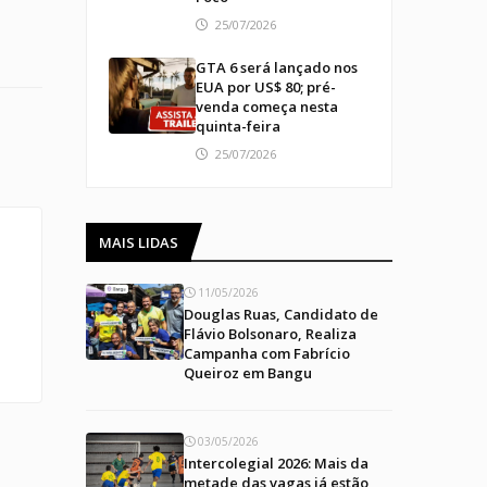
25/07/2026
GTA 6 será lançado nos
EUA por US$ 80; pré-
venda começa nesta
quinta-feira
25/07/2026
MAIS LIDAS
e
11/05/2026
Douglas Ruas, Candidato de
Flávio Bolsonaro, Realiza
Campanha com Fabrício
Queiroz em Bangu
03/05/2026
Intercolegial 2026: Mais da
metade das vagas já estão