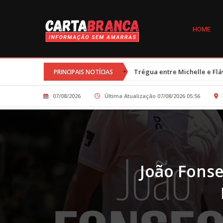
HOME
•
il crianças
Trégua entre Michelle e Flávio Bolsonaro é resultado
PRINCIPAIS NOTÍCIAS
07/08/2026
Última Atualização 07/08/2026 05:56
João Fonse