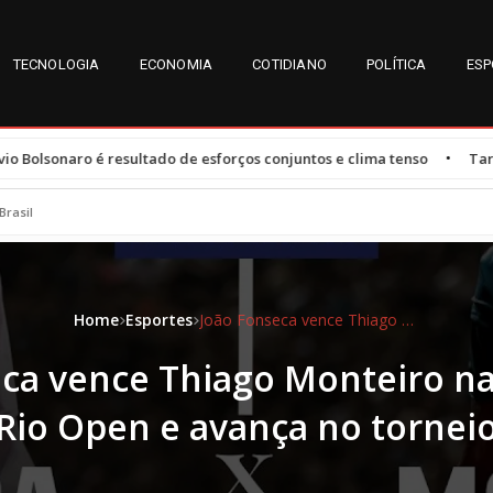
TECNOLOGIA
ECONOMIA
COTIDIANO
POLÍTICA
ESP
•
 de esforços conjuntos e clima tenso
Tarifas dos EUA afetam 47,3
Brasil
Home
Esportes
João Fonseca vence Thiago Monteiro na estreia do Rio Open e avança no torneio
ca vence Thiago Monteiro na
Rio Open e avança no tornei