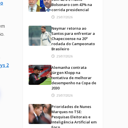
io
Bolsonaro com 43% na
corrida presidencial
25/07/2026
sem
Neymar retorna ao
o.
Santos para enfrentar a
Chapecoense na 20ª
rodada do Campeonato
Brasileiro
m
25/07/2026
ys 2
Alemanha contrata
Jürgen Klopp na
tentativa de melhorar
desempenho na Copa de
2030
25/07/2026
Prioridades de Nunes
Marques no TSE:
Pesquisas Eleitorais e
Inteligência Artificial em
Foco