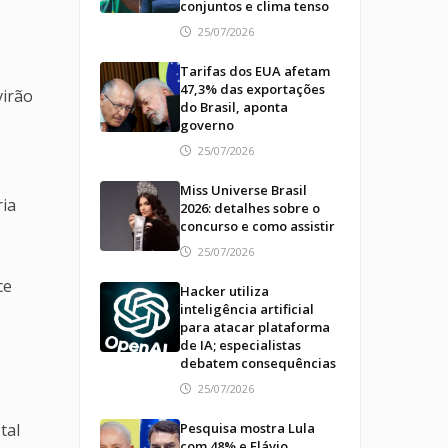
conjuntos e clima tenso
25/07/2026
Tarifas dos EUA afetam
47,3% das exportações
virão
do Brasil, aponta
governo
25/07/2026
Miss Universe Brasil
ria
2026: detalhes sobre o
concurso e como assistir
25/07/2026
ce
Hacker utiliza
inteligência artificial
para atacar plataforma
de IA; especialistas
debatem consequências
25/07/2026
tal
Pesquisa mostra Lula
com 48% e Flávio