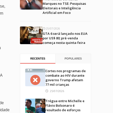
Marques no TSE: Pesquisas
se,
Eleitorais e Inteligência
ém
Artificial em Foco
25/07/2026
GTA 6 será lançado nos EUA
por US$ 80; pré-venda
começa nesta quinta-feira
u
RECENTES
POPULARES
Cortes nos programas de
 A
combate ao HIV durante
governo Trump afetam
77 mil crianças
25/07/2026
Trégua entre Michelle e
de
Flávio Bolsonaro é
idade
resultado de esforços