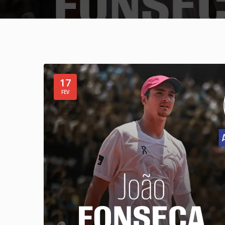
17
FEV