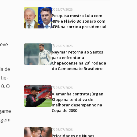
25/07/2026
Pesquisa mostra Lula com
48% e Flávio Bolsonaro com
43% na corrida presidencial
teve
25/07/2026
Neymar retorna ao Santos
para enfrentar a
Chapecoense na 20ª rodada
da de
do Campeonato Brasileiro
tie-
 0. O
25/07/2026
Alemanha contrata Jürgen
Klopp na tentativa de
melhorar desempenho na
 game
Copa de 2030
tagem
25/07/2026
Prioridades de Nunes