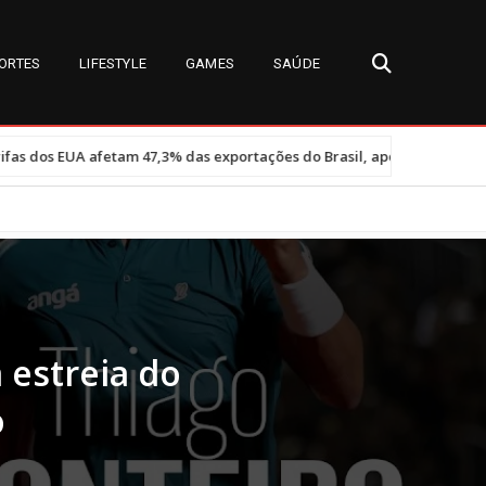
ORTES
LIFESTYLE
GAMES
SAÚDE
•
% das exportações do Brasil, aponta governo
Miss Universe Brasi
 estreia do
o