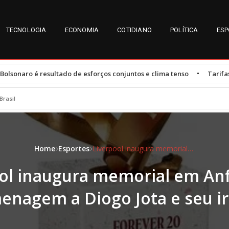
TECNOLOGIA
ECONOMIA
COTIDIANO
POLÍTICA
ESP
•
do de esforços conjuntos e clima tenso
Tarifas dos EUA afetam 47
Brasil
Home
Esportes
Liverpool inaugura memorial em Anfield em homenagem a Diogo Jota e seu irmão
ol inaugura memorial em An
enagem a Diogo Jota e seu i