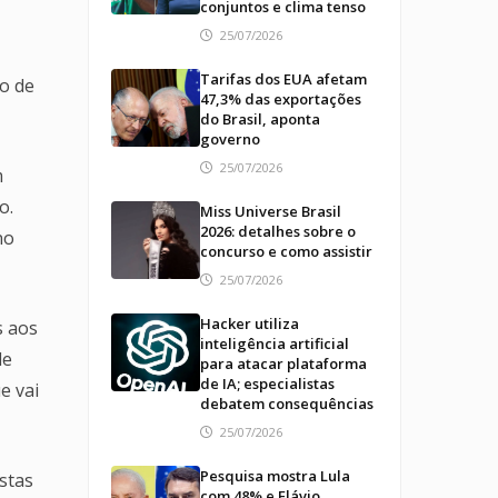
conjuntos e clima tenso
25/07/2026
Tarifas dos EUA afetam
o de
47,3% das exportações
do Brasil, aponta
governo
25/07/2026
m
o.
Miss Universe Brasil
2026: detalhes sobre o
no
concurso e como assistir
25/07/2026
Hacker utiliza
s aos
inteligência artificial
de
para atacar plataforma
de IA; especialistas
e vai
debatem consequências
25/07/2026
Pesquisa mostra Lula
stas
com 48% e Flávio