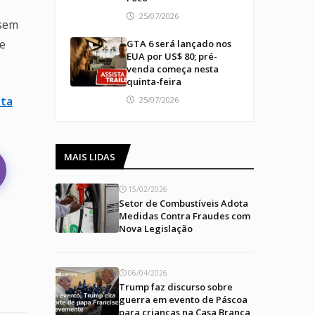
25/07/2026
 sem
de
GTA 6 será lançado nos
EUA por US$ 80; pré-
venda começa nesta
quinta-feira
ata
25/07/2026
MAIS LIDAS
15/02/2026
Setor de Combustíveis Adota
Medidas Contra Fraudes com
Nova Legislação
06/04/2026
Trump faz discurso sobre
guerra em evento de Páscoa
para crianças na Casa Branca