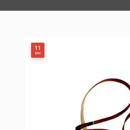
11
MAI