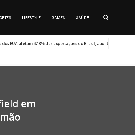
ORTES
LIFESTYLE
GAMES
SAÚDE
•
,3% das exportações do Brasil, aponta governo
Miss Universe Bra
field em
rmão