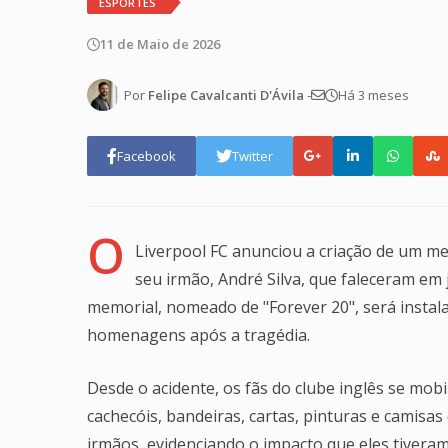
ESPORTES
11 de Maio de 2026
Por
Felipe Cavalcanti D'Ávila
-
Há 3 meses
Facebook
Twitter
O
Liverpool FC anunciou a criação de um me
seu irmão, André Silva, que faleceram em
memorial, nomeado de "Forever 20", será insta
homenagens após a tragédia.
Desde o acidente, os fãs do clube inglês se mobi
cachecóis, bandeiras, cartas, pinturas e camis
irmãos, evidenciando o impacto que eles tiveram