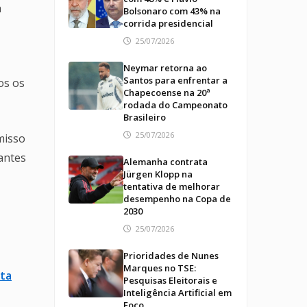
a
Bolsonaro com 43% na
corrida presidencial
25/07/2026
Neymar retorna ao
Santos para enfrentar a
os os
Chapecoense na 20ª
rodada do Campeonato
Brasileiro
25/07/2026
misso
antes
Alemanha contrata
Jürgen Klopp na
tentativa de melhorar
desempenho na Copa de
2030
25/07/2026
Prioridades de Nunes
Marques no TSE:
ata
Pesquisas Eleitorais e
Inteligência Artificial em
Foco