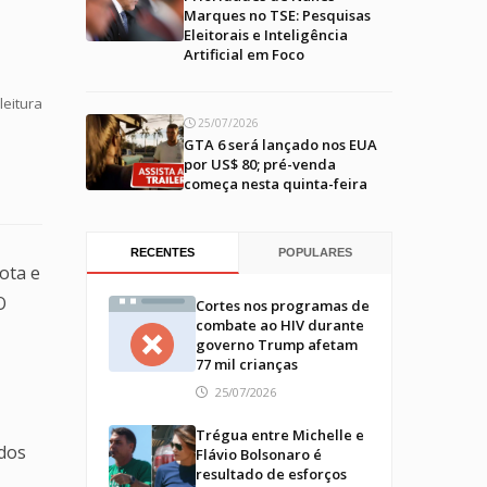
Marques no TSE: Pesquisas
Eleitorais e Inteligência
Artificial em Foco
leitura
25/07/2026
GTA 6 será lançado nos EUA
por US$ 80; pré-venda
começa nesta quinta-feira
RECENTES
POPULARES
ota e
O
Cortes nos programas de
combate ao HIV durante
governo Trump afetam
77 mil crianças
25/07/2026
Trégua entre Michelle e
 dos
Flávio Bolsonaro é
resultado de esforços