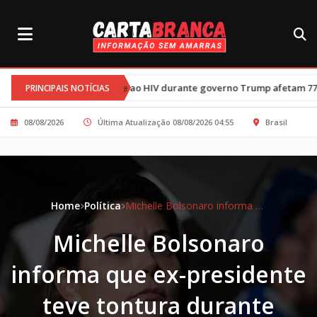
•
mbate ao HIV durante governo Trump afetam 77 mil crianças
Tré
PRINCIPAIS NOTÍCIAS
08/08/2026
Última Atualização 08/08/2026 04:55
Brasil
Home
Política
Michelle Bolsonaro informa que ex-presidente teve tontura durante caminhada e está estável
Michelle Bolsonaro
informa que ex-presidente
teve tontura durante