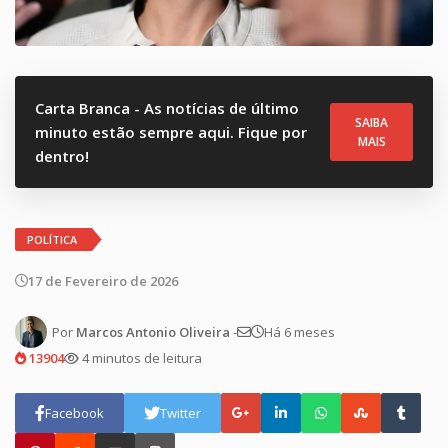
Carta Branca - As notícias de último
SAIBA
minuto estão sempre aqui. Fique por
MAIS
dentro!
POLÍTICA
17 de Fevereiro de 2026
Por
Marcos Antonio Oliveira
-
Há 6 meses
13904
4 minutos de leitura
Facebook
Twitter