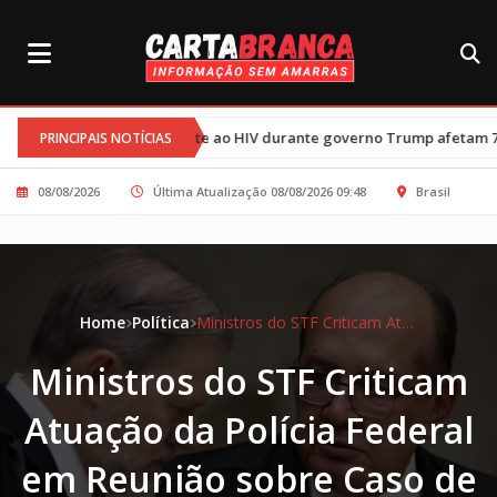
•
ombate ao HIV durante governo Trump afetam 77 mil crianças
Tré
PRINCIPAIS NOTÍCIAS
08/08/2026
Última Atualização 08/08/2026 09:48
Brasil
Home
Política
Ministros do STF Criticam Atuação da Polícia Federal em Reunião sobre Caso de Toffoli
Ministros do STF Criticam
Atuação da Polícia Federal
em Reunião sobre Caso de