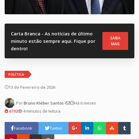
Carta Branca - As notícias de último
SAIBA
minuto estão sempre aqui. Fique por
MAIS
dentro!
POLÍTICA
13 de Fevereiro de 2026
Por
Bruno Kleber Santos
-
Há 6 meses
6792
4 minutos de leitura
Facebook
Twitter