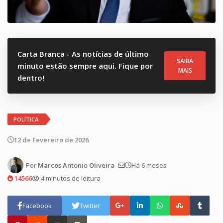
Carta Branca - As notícias de último
SAIBA
minuto estão sempre aqui. Fique por
MAIS
dentro!
POLÍTICA
12 de Fevereiro de 2026
Por
Marcos Antonio Oliveira
-
Há 6 meses
14566
4 minutos de leitura
Facebook
Twitter