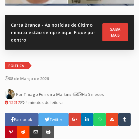
Carta Branca - As notícias de último
SAIBA
minuto estão sempre aqui. Fique por
MAIS
dentro!
POLÍTICA
08 de Março de 2026
Por
Thiago Ferreira Martins
-
Há 5 meses
12217
4 minutos de leitura
Facebook
Twitter