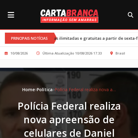
•
ersas ilimitadas e gratuitas a partir de sexta-feira
Cortes nos p
PRINCIPAIS NOTÍCIAS
10/08/2026
Última Atualização 10/08/2026 17:33
Brasil
Home
Política
Polícia Federal realiza nova apreensão de celulares de Daniel Vorcaro durante prisão
Polícia Federal realiza
nova apreensão de
celulares de Daniel