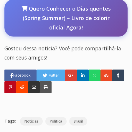
Quero Conhecer o Dias quentes
(Spring Summer) – Livro de colorir
oficial Agora!
Gostou dessa notícia? Você pode compartilhá-la
com seus amigos!
Facebook
Twitter
Tags:
Notícias
Política
Brasil