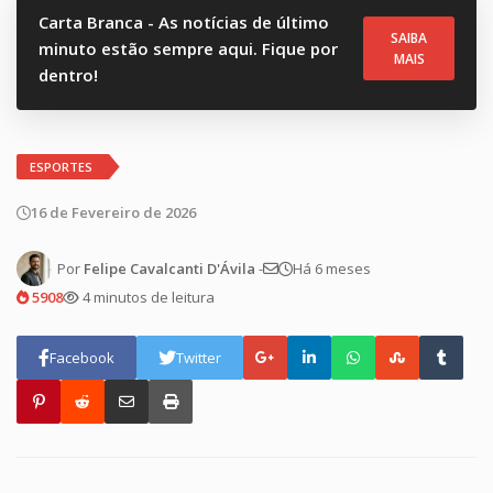
Carta Branca - As notícias de último
SAIBA
minuto estão sempre aqui. Fique por
MAIS
dentro!
ESPORTES
16 de Fevereiro de 2026
Por
Felipe Cavalcanti D'Ávila
-
Há 6 meses
5908
4 minutos de leitura
Facebook
Twitter