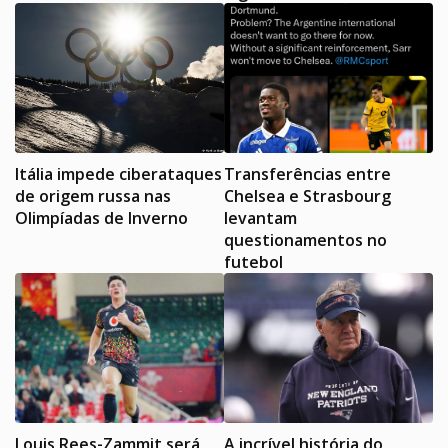
Itália impede ciberataques
Transferências entre
de origem russa nas
Chelsea e Strasbourg
Olimpíadas de Inverno
levantam
questionamentos no
futebol
Louis Rees-Zammit será
A incrível história do