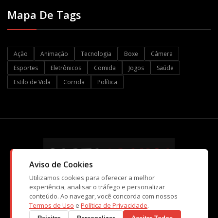
Mapa De Tags
Ação
Animação
Tecnologia
Boxe
Câmera
Esportes
Eletrônicos
Comida
Jogos
Saúde
Estilo de Vida
Corrida
Política
Aviso de Cookies
Utilizamos cookies para oferecer a melhor
experiência, analisar o tráfego e personalizar
conteúdo. Ao navegar, você concorda com nossos
© Copyright CartaBranca 2026. Kopi Tecnologia e Atividades de
Termos de Uso
e
Política de Privacidade
.
Ensino Ltda