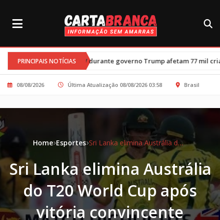
•
o HIV durante governo Trump afetam 77 mil crianças
Trégua entr
PRINCIPAIS NOTÍCIAS
08/08/2026
Última Atualização 08/08/2026 03:58
Brasil
Home
Esportes
Sri Lanka elimina Austrália do T20 World Cup após vitória convincente
Sri Lanka elimina Austrália
do T20 World Cup após
vitória convincente