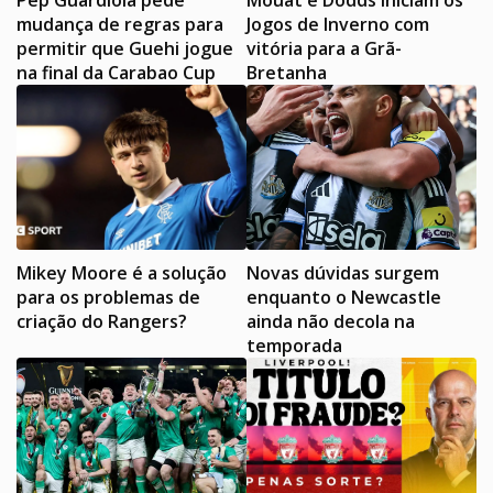
Pep Guardiola pede
Mouat e Dodds iniciam os
mudança de regras para
Jogos de Inverno com
permitir que Guehi jogue
vitória para a Grã-
na final da Carabao Cup
Bretanha
Mikey Moore é a solução
Novas dúvidas surgem
para os problemas de
enquanto o Newcastle
criação do Rangers?
ainda não decola na
temporada