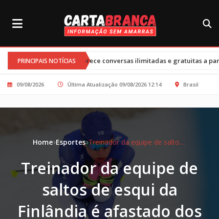
•
oferece conversas ilimitadas e gratuitas a partir de sexta-feira
PRINCIPAIS NOTÍCIAS
09/08/2026
Última Atualização 09/08/2026 12:14
Brasil
Home
Esportes
Treinador da equipe de saltos de esqui da Finlândia é afastado dos Jogos de Inverno por violação de regra sobre consumo de álcool
Treinador da equipe de
saltos de esqui da
Finlândia é afastado dos