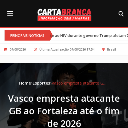
•
ombate ao HIV durante governo Trump afetam 77 mil crianças
Tré
PRINCIPAIS NOTÍCIAS
07/08/2026
Última Atualização 07/08/2026 17:54
Brasil
Home
Esportes
Vasco empresta atacante GB ao Fortaleza até o fim de 2026
Vasco empresta atacante
GB ao Fortaleza até o fim
de 2026