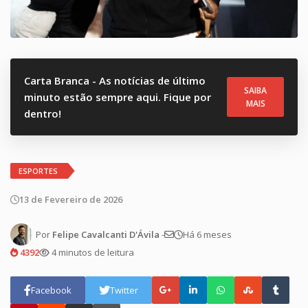
Carta Branca - As notícias de último
SAIBA
minuto estão sempre aqui. Fique por
MAIS
dentro!
ESPORTES
13 de Fevereiro de 2026
Por
Felipe Cavalcanti D'Ávila
-
Há 6 meses
4392
4 minutos de leitura
Facebook
Twitter