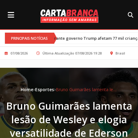
•
V durante governo Trump afetam 77 mil crianças
Trégua entre Mi
PRINCIPAIS NOTÍCIAS
07/08/2026
Última Atualização 07/08/2026 19:28
Brasil
Home
Esportes
Bruno Guimarães lamenta lesão de Wesley e elogia versatilidade de Ederson na seleção
Bruno Guimarães lamenta
lesão de Wesley e elogia
versatilidade de Ederson