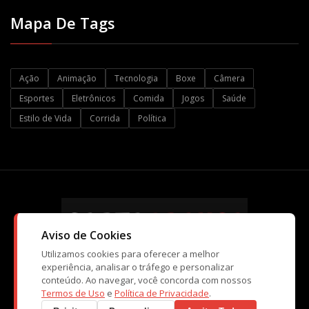
Mapa De Tags
Ação
Animação
Tecnologia
Boxe
Câmera
Esportes
Eletrônicos
Comida
Jogos
Saúde
Estilo de Vida
Corrida
Política
Aviso de Cookies
Utilizamos cookies para oferecer a melhor
experiência, analisar o tráfego e personalizar
conteúdo. Ao navegar, você concorda com nossos
© Copyright CartaBranca 2026. Kopi Tecnologia e Atividades de
Termos de Uso
e
Política de Privacidade
.
Ensino Ltda