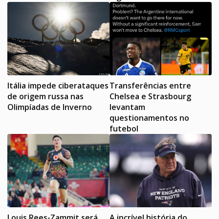
Itália impede ciberataques
Transferências entre
de origem russa nas
Chelsea e Strasbourg
Olimpíadas de Inverno
levantam
questionamentos no
futebol
Louis Rees-Zammit será
A incrível história do