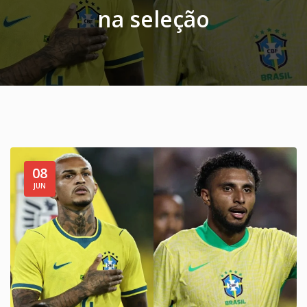
na seleção
08
JUN