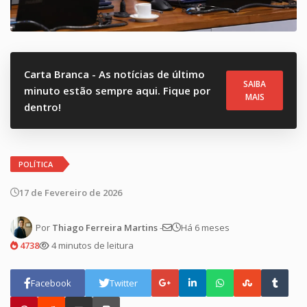
Carta Branca - As notícias de último
SAIBA
minuto estão sempre aqui. Fique por
MAIS
dentro!
POLÍTICA
17 de Fevereiro de 2026
Por
Thiago Ferreira Martins
-
Há 6 meses
4738
4 minutos de leitura
Facebook
Twitter