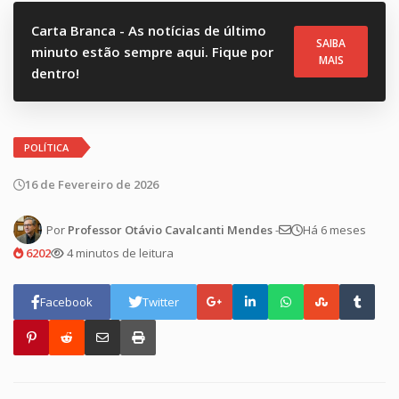
Carta Branca - As notícias de último
SAIBA
minuto estão sempre aqui. Fique por
MAIS
dentro!
POLÍTICA
16 de Fevereiro de 2026
Por
Professor Otávio Cavalcanti Mendes
-
Há 6 meses
6202
4 minutos de leitura
Facebook
Twitter