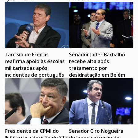
Tarcísio de Freitas
Senador Jader Barbalho
reafirma apoio às escolas
recebe alta após
militarizadas após
tratamento por
incidentes de português
desidratação em Belém
Presidente da CPMI do
Senador Ciro Nogueira
INSS critica decisão do STF
defende correção do