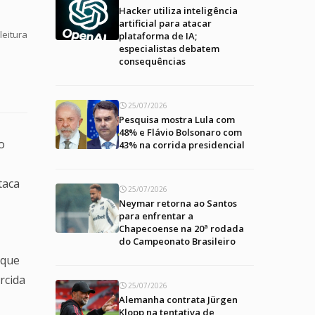
Hacker utiliza inteligência
artificial para atacar
leitura
plataforma de IA;
especialistas debatem
consequências
25/07/2026
Pesquisa mostra Lula com
48% e Flávio Bolsonaro com
o
43% na corrida presidencial
taca
25/07/2026
Neymar retorna ao Santos
para enfrentar a
Chapecoense na 20ª rodada
do Campeonato Brasileiro
 que
rcida
25/07/2026
Alemanha contrata Jürgen
Klopp na tentativa de