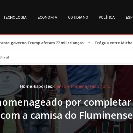
TECNOLOGIA
ECONOMIA
COTIDIANO
POLÍTICA
ESP
•
m 77 mil crianças
Trégua entre Michelle e Flávio Bolsonaro é res
Brasil
Home
Esportes
Ganso é homenageado por completar 300 jogos com a camisa do Fluminense
homenageado por completar 
com a camisa do Fluminense