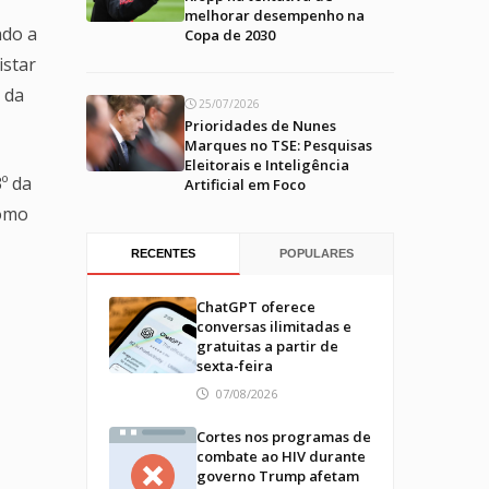
melhorar desempenho na
ndo a
Copa de 2030
istar
 da
25/07/2026
Prioridades de Nunes
Marques no TSE: Pesquisas
Eleitorais e Inteligência
º da
Artificial em Foco
como
RECENTES
POPULARES
ChatGPT oferece
conversas ilimitadas e
gratuitas a partir de
sexta-feira
07/08/2026
Cortes nos programas de
combate ao HIV durante
governo Trump afetam