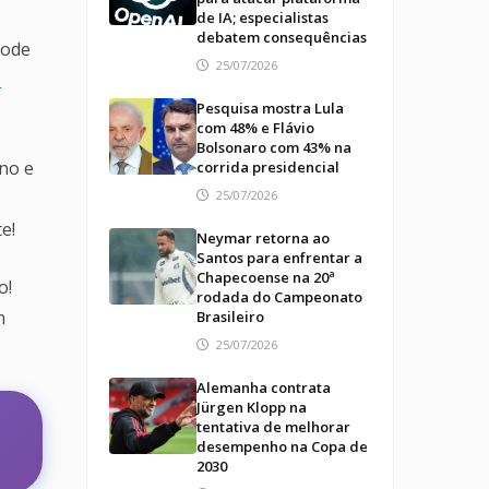
de IA; especialistas
debatem consequências
pode
25/07/2026
o
Pesquisa mostra Lula
com 48% e Flávio
Bolsonaro com 43% na
no e
corrida presidencial
25/07/2026
e!
Neymar retorna ao
Santos para enfrentar a
Chapecoense na 20ª
o!
rodada do Campeonato
m
Brasileiro
25/07/2026
Alemanha contrata
Jürgen Klopp na
tentativa de melhorar
desempenho na Copa de
2030