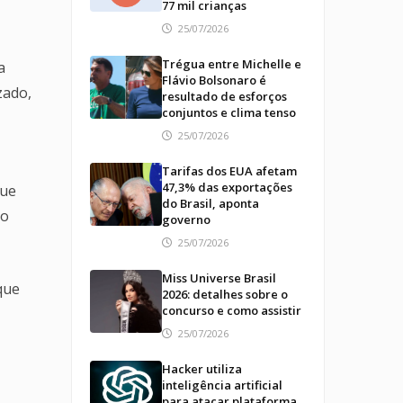
77 mil crianças
25/07/2026
Trégua entre Michelle e
a
Flávio Bolsonaro é
zado,
resultado de esforços
conjuntos e clima tenso
25/07/2026
Tarifas dos EUA afetam
47,3% das exportações
que
do Brasil, aponta
do
governo
25/07/2026
Miss Universe Brasil
que
2026: detalhes sobre o
concurso e como assistir
25/07/2026
Hacker utiliza
inteligência artificial
para atacar plataforma