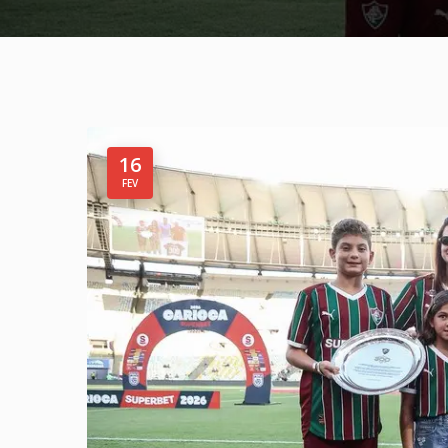
16
FEV