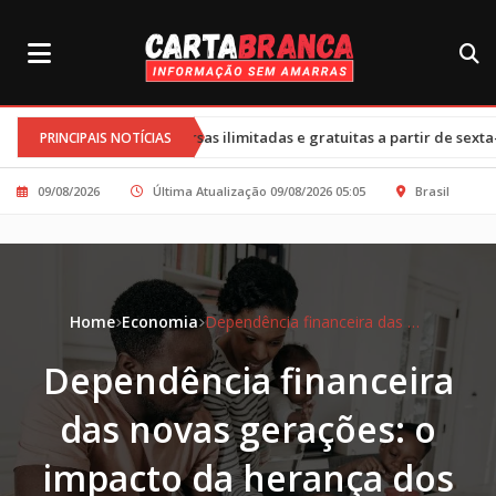
•
versas ilimitadas e gratuitas a partir de sexta-feira
Cortes nos 
PRINCIPAIS NOTÍCIAS
09/08/2026
Última Atualização 09/08/2026 05:05
Brasil
Home
Economia
Dependência financeira das novas gerações: o impacto da herança dos pais
Dependência financeira
das novas gerações: o
impacto da herança dos