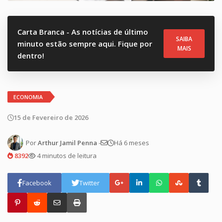
Carta Branca - As notícias de último
SAIBA
minuto estão sempre aqui. Fique por
MAIS
dentro!
ECONOMIA
15 de Fevereiro de 2026
Por
Arthur Jamil Penna
-
Há 6 meses
8392
4 minutos de leitura
Facebook
Twitter