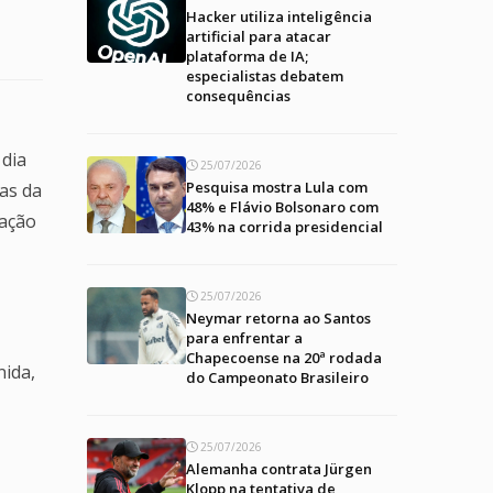
Hacker utiliza inteligência
artificial para atacar
plataforma de IA;
especialistas debatem
consequências
 dia
25/07/2026
Pesquisa mostra Lula com
cas da
48% e Flávio Bolsonaro com
lação
43% na corrida presidencial
25/07/2026
Neymar retorna ao Santos
para enfrentar a
Chapecoense na 20ª rodada
nida,
do Campeonato Brasileiro
25/07/2026
Alemanha contrata Jürgen
Klopp na tentativa de