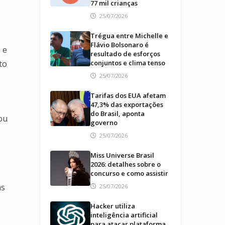
77 mil crianças
25/07/2026
Trégua entre Michelle e
Flávio Bolsonaro é
 e
resultado de esforços
to
conjuntos e clima tenso
25/07/2026
Tarifas dos EUA afetam
47,3% das exportações
do Brasil, aponta
ou
governo
25/07/2026
Miss Universe Brasil
2026: detalhes sobre o
concurso e como assistir
as
25/07/2026
Hacker utiliza
inteligência artificial
para atacar plataforma