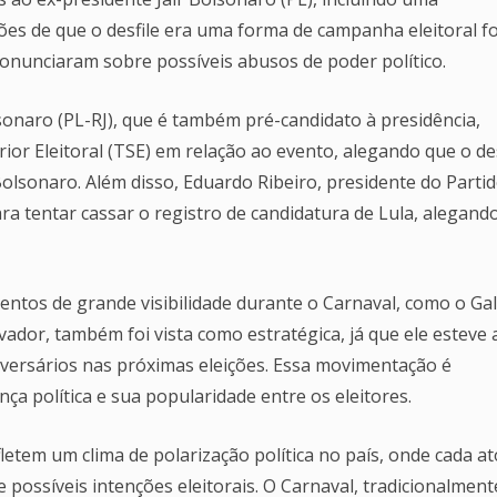
ões de que o desfile era uma forma de campanha eleitoral 
onunciaram sobre possíveis abusos de poder político.
sonaro (PL-RJ), que é também pré-candidato à presidência,
or Eleitoral (TSE) em relação ao evento, alegando que o des
Bolsonaro. Além disso, Eduardo Ribeiro, presidente do Parti
a tentar cassar o registro de candidatura de Lula, alegand
ventos de grande visibilidade durante o Carnaval, como o Ga
or, também foi vista como estratégica, já que ele esteve 
dversários nas próximas eleições. Essa movimentação é
a política e sua popularidade entre os eleitores.
fletem um clima de polarização política no país, onde cada a
 possíveis intenções eleitorais. O Carnaval, tradicionalment