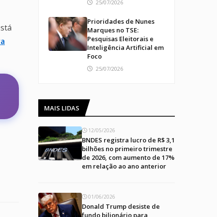
25/07/2026
Prioridades de Nunes
está
Marques no TSE:
Pesquisas Eleitorais e
ra
Inteligência Artificial em
Foco
25/07/2026
MAIS LIDAS
12/05/2026
BNDES registra lucro de R$ 3,1
bilhões no primeiro trimestre
de 2026, com aumento de 17%
em relação ao ano anterior
01/06/2026
Donald Trump desiste de
fundo bilionário para