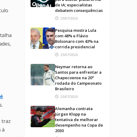
de IA; especialistas
culo
debatem consequências
25/07/2026
Pesquisa mostra Lula
talha
com 48% e Flávio
Bolsonaro com 43% na
ades,
corrida presidencial
25/07/2026
Neymar retorna ao
Santos para enfrentar a
Chapecoense na 20ª
rodada do Campeonato
Brasileiro
fé
25/07/2026
s.
Alemanha contrata
Jürgen Klopp na
tentativa de melhorar
 traz
desempenho na Copa de
 à
2030