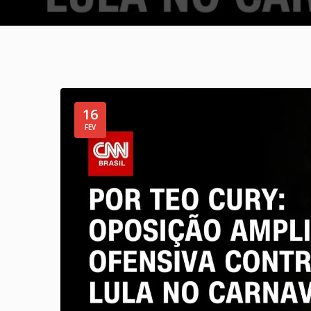
16
FEV