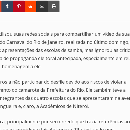
utilizou suas redes sociais para compartilhar um vídeo da sua
 do Carnaval do Rio de Janeiro, realizada no último domingo,
as apresentações das escolas de samba, mas ignorou as críti
a de propaganda eleitoral antecipada, especialmente em re
ma homenagem a ele.
 a não participar do desfile devido aos riscos de violar a
 evento do camarote da Prefeitura do Rio. Ele também teve a
integrantes das quatro escolas que se apresentaram na ave
gueira e, claro, a Acadêmicos de Niterói.
ca, principalmente por seu enredo que trazia referências ao
s ao ex-presidente Jair Bolsonaro (PL), incluindo uma