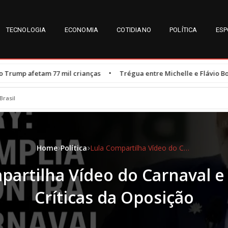
TECNOLOGIA
ECONOMIA
COTIDIANO
POLÍTICA
ESP
•
mil crianças
Trégua entre Michelle e Flávio Bolsonaro é resultado
Brasil
Home
Política
Lula Compartilha Vídeo do Carnaval e Enfrenta Críticas da Oposição
partilha Vídeo do Carnaval e
Críticas da Oposição