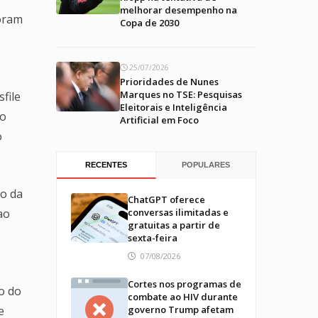
melhorar desempenho na
foram
Copa de 2030
25/07/2026
Prioridades de Nunes
Marques no TSE: Pesquisas
file
Eleitorais e Inteligência
do
Artificial em Foco
o
RECENTES
POPULARES
lo da
ChatGPT oferece
ao
conversas ilimitadas e
gratuitas a partir de
sexta-feira
07/08/2026
Cortes nos programas de
to do
combate ao HIV durante
e
governo Trump afetam