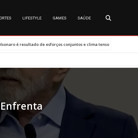
ORTES
LIFESTYLE
GAMES
SAÚDE
•
 de esforços conjuntos e clima tenso
Tarifas dos EUA afetam 47,
 Enfrenta