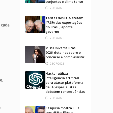
conjuntos e clima tenso
25/07/2026
Tarifas dos EUA afetam
47,3% das exportações
a cada
do Brasil, aponta
governo
25/07/2026
Miss Universe Brasil
2026: detalhes sobre o
concurso e como assistir
25/07/2026
Hacker utiliza
inteligência artificial
e,
para atacar plataforma
de IA; especialistas
debatem consequências
25/07/2026
e
Pesquisa mostra Lula
com 48% e Flávio