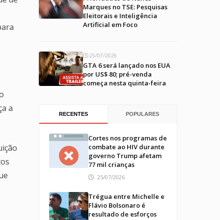
Marques no TSE: Pesquisas
Eleitorais e Inteligência
Artificial em Foco
para
25/07/2026
GTA 6 será lançado nos EUA
por US$ 80; pré-venda
começa nesta quinta-feira
go
ça a
RECENTES
POPULARES
Cortes nos programas de
uição
combate ao HIV durante
governo Trump afetam
tos
77 mil crianças
que
25/07/2026
Trégua entre Michelle e
Flávio Bolsonaro é
resultado de esforços