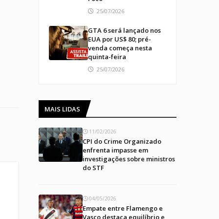
25/07/2026
GTA 6 será lançado nos
EUA por US$ 80; pré-
venda começa nesta
quinta-feira
25/07/2026
MAIS LIDAS
11/02/2026
CPI do Crime Organizado
enfrenta impasse em
investigações sobre ministros
do STF
04/05/2026
Empate entre Flamengo e
Vasco destaca equilíbrio e