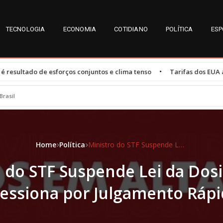
TECNOLOGIA
ECONOMIA
COTIDIANO
POLÍTICA
ESP
•
s conjuntos e clima tenso
Tarifas dos EUA afetam 47,3% das expo
Brasil
Home
Política
Ministro do STF Suspende Lei da Dosimetria e Pressiona por Julgamento Rápido
 do STF Suspende Lei da Dos
essiona por Julgamento Ráp