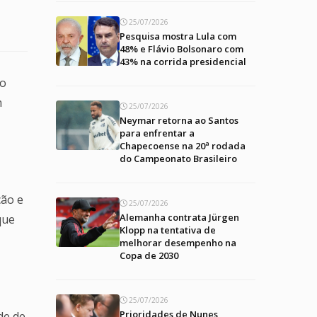
25/07/2026
Pesquisa mostra Lula com
48% e Flávio Bolsonaro com
43% na corrida presidencial
ao
m
25/07/2026
Neymar retorna ao Santos
para enfrentar a
Chapecoense na 20ª rodada
do Campeonato Brasileiro
ção e
25/07/2026
Alemanha contrata Jürgen
que
Klopp na tentativa de
melhorar desempenho na
Copa de 2030
25/07/2026
Prioridades de Nunes
de de