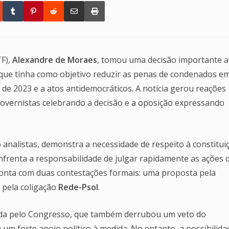
TF),
Alexandre de Moraes
, tomou uma decisão importante 
 que tinha como objetivo reduzir as penas de condenados e
 de 2023 e a atos antidemocráticos. A notícia gerou reações
 governistas celebrando a decisão e a oposição expressando
 analistas, demonstra a necessidade de respeito à constitui
frenta a responsabilidade de julgar rapidamente as ações 
 conta com duas contestações formais: uma proposta pela
 pela coligação
Rede-Psol
.
vada pelo Congresso, que também derrubou um veto do
ra um forte apoio político à medida. No entanto, a possibilida