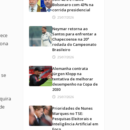
Bolsonaro com 43% na
corrida presidencial
25/07/2026
Neymar retorna ao
Santos para enfrentar a
ece
Chapecoense na 20ª
iona
rodada do Campeonato
Brasileiro
25/07/2026
Alemanha contrata
Jürgen Klopp na
 se
tentativa de melhorar
desempenho na Copa de
2030
25/07/2026
dquira
ode
Prioridades de Nunes
Marques no TSE:
Pesquisas Eleitorais e
Inteligência Artificial em
Foco