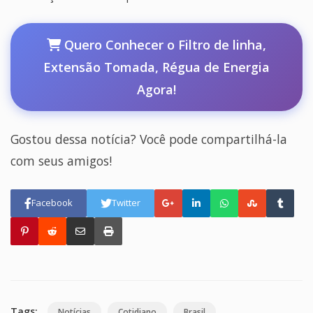
Quero Conhecer o Filtro de linha,
Extensão Tomada, Régua de Energia
Agora!
Gostou dessa notícia? Você pode compartilhá-la
com seus amigos!
Facebook
Twitter
Tags:
Notícias
Cotidiano
Brasil