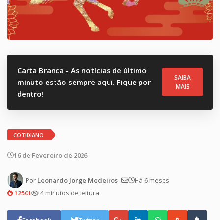
Carta Branca - As notícias de último
SAIBA
minuto estão sempre aqui. Fique por
MAIS
dentro!
COTIDIANO
16 de Fevereiro de 2026
Por
Leonardo Jorge Medeiros
-
Há 6 meses
12501
4 minutos de leitura
Facebook
Twitter