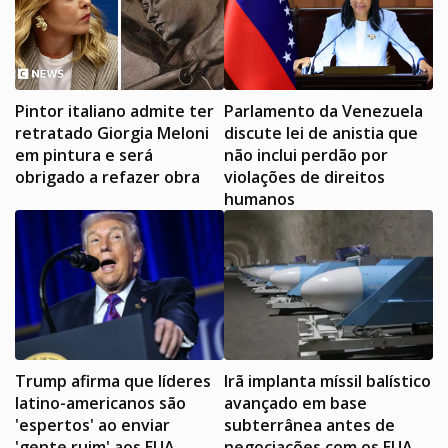
Pintor italiano admite ter
Parlamento da Venezuela
retratado Giorgia Meloni
discute lei de anistia que
em pintura e será
não inclui perdão por
obrigado a refazer obra
violações de direitos
humanos
Trump afirma que líderes
Irã implanta míssil balístico
latino-americanos são
avançado em base
'espertos' ao enviar
subterrânea antes de
'gente ruim' aos EUA
negociações com os EUA