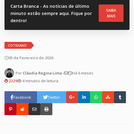
Carta Branca - As notícias de último
SAIBA
minuto estão sempre aqui. Fique por
MAIS
dentro!
COTIDIANO
05 de Fevereiro de 2026
Por
Cláudia Regina Lima
-
Há 6 meses
2329
4 minutos de leitura
Facebook
Twitter