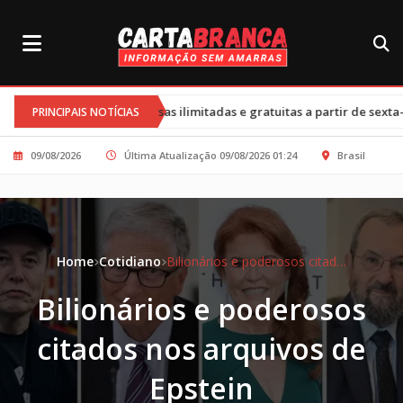
•
versas ilimitadas e gratuitas a partir de sexta-feira
Cortes nos
PRINCIPAIS NOTÍCIAS
09/08/2026
Última Atualização 09/08/2026 01:24
Brasil
Home
Cotidiano
Bilionários e poderosos citados nos arquivos de Epstein
Bilionários e poderosos
citados nos arquivos de
Epstein