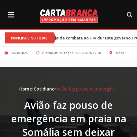
programas de combate ao HIV durante governo Trump afetam 77 mil c
PRINCIPAIS NOTÍCIAS
08/08/2026
Última Atualização 08/08/2026 12:20
Brasil
Home
Cotidiano
Avião faz pouso de emergência em praia na Somália sem deixar feridos
Avião faz pouso de
emergência em praia na
Somália sem deixar