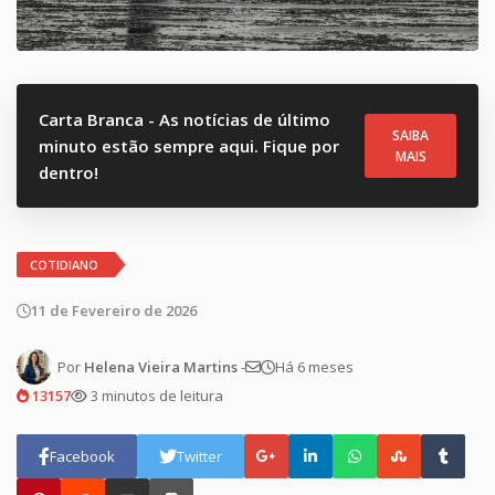
Carta Branca - As notícias de último
SAIBA
minuto estão sempre aqui. Fique por
MAIS
dentro!
COTIDIANO
11 de Fevereiro de 2026
Por
Helena Vieira Martins
-
Há 6 meses
13157
3 minutos de leitura
Facebook
Twitter