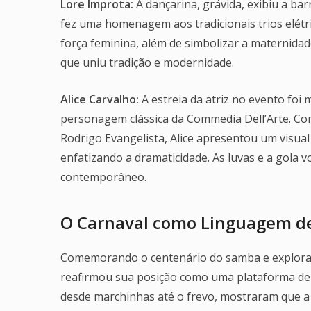
Lore Improta:
A dançarina, grávida, exibiu a bar
fez uma homenagem aos tradicionais trios elétric
força feminina, além de simbolizar a maternidad
que uniu tradição e modernidade.
Alice Carvalho:
A estreia da atriz no evento fo
personagem clássica da Commedia Dell’Arte. Com 
Rodrigo Evangelista, Alice apresentou um visual
enfatizando a dramaticidade. As luvas e a gola 
contemporâneo.
O Carnaval como Linguagem d
Comemorando o centenário do samba e explorand
reafirmou sua posição como uma plataforma de c
desde marchinhas até o frevo, mostraram que a 