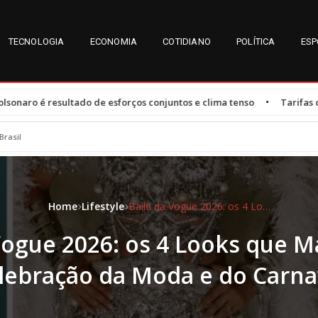
TECNOLOGIA
ECONOMIA
COTIDIANO
POLÍTICA
ESP
•
 esforços conjuntos e clima tenso
Tarifas dos EUA afetam 47,3% d
Brasil
Home
Lifestyle
Baile da Vogue 2026: os 4 Looks que Marcaram a Celebração da Moda e do Carnaval
Vogue 2026: os 4 Looks que 
lebração da Moda e do Carna