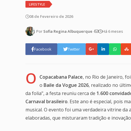
LIFESTYLE
08 de Fevereiro de 2026
Por
Sofia Regina Albuquerque
-
Há 6 meses
Facebook
Twitter
O
Copacabana Palace
, no Rio de Janeiro, 
o
Baile da Vogue 2026
, realizado no últi
da folia", a festa reuniu cerca de
1.600 convidad
Carnaval brasileiro
. Este ano é especial, pois m
musical. O evento foi uma verdadeira vitrine da a
elaboradas, que misturaram tradição e inovação