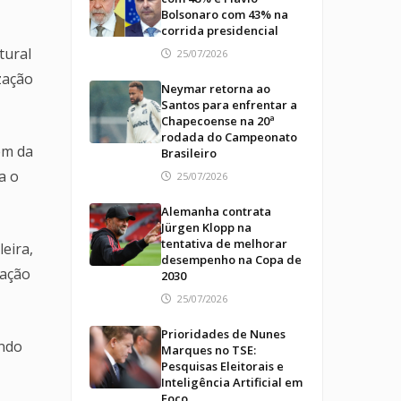
Bolsonaro com 43% na
corrida presidencial
tural
25/07/2026
zação
Neymar retorna ao
Santos para enfrentar a
Chapecoense na 20ª
rodada do Campeonato
ém da
Brasileiro
a o
25/07/2026
Alemanha contrata
Jürgen Klopp na
tentativa de melhorar
eira,
desempenho na Copa de
cação
2030
25/07/2026
Prioridades de Nunes
ando
Marques no TSE:
Pesquisas Eleitorais e
Inteligência Artificial em
Foco