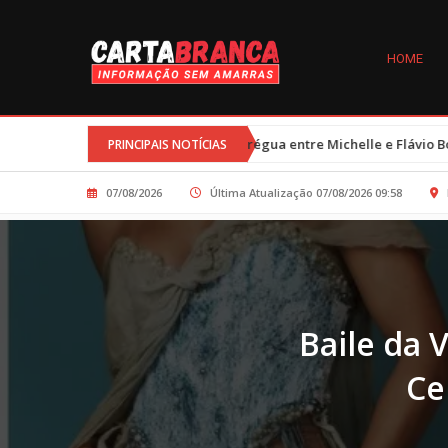
HOME
•
crianças
Trégua entre Michelle e Flávio Bolsonaro é resultado de
PRINCIPAIS NOTÍCIAS
07/08/2026
Última Atualização 07/08/2026 09:58
Baile da 
Ce