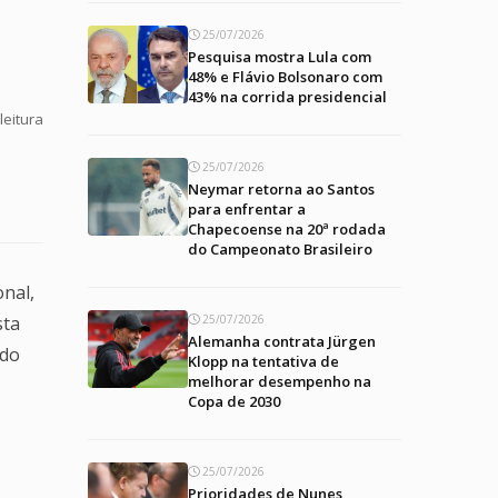
25/07/2026
Pesquisa mostra Lula com
48% e Flávio Bolsonaro com
43% na corrida presidencial
leitura
25/07/2026
Neymar retorna ao Santos
para enfrentar a
Chapecoense na 20ª rodada
do Campeonato Brasileiro
onal,
25/07/2026
sta
Alemanha contrata Jürgen
 do
Klopp na tentativa de
melhorar desempenho na
Copa de 2030
25/07/2026
Prioridades de Nunes