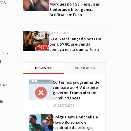
ros
Marques no TSE: Pesquisas
Eleitorais e Inteligência
Artificial em Foco
25/07/2026
GTA 6 será lançado nos EUA
por US$ 80; pré-venda
começa nesta quinta-feira
olos
m
RECENTES
POPULARES
Cortes nos programas de
ama
combate ao HIV durante
governo Trump afetam
77 mil crianças
ma
25/07/2026
Trégua entre Michelle e
Flávio Bolsonaro é
resultado de esforços