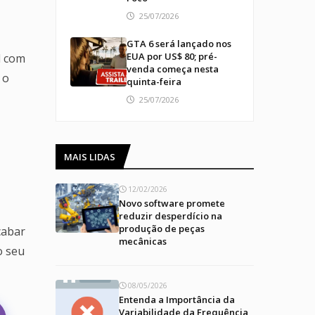
25/07/2026
GTA 6 será lançado nos
EUA por US$ 80; pré-
l com
venda começa nesta
 o
quinta-feira
25/07/2026
MAIS LIDAS
12/02/2026
Novo software promete
reduzir desperdício na
produção de peças
cabar
mecânicas
o seu
08/05/2026
Entenda a Importância da
Variabilidade da Frequência