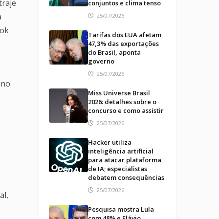
traje
conjuntos e clima tenso
a
25/07/2026
ook
Tarifas dos EUA afetam
47,3% das exportações
do Brasil, aponta
governo
25/07/2026
ano
Miss Universe Brasil
2026: detalhes sobre o
concurso e como assistir
25/07/2026
Hacker utiliza
inteligência artificial
para atacar plataforma
de IA; especialistas
debatem consequências
25/07/2026
al,
Pesquisa mostra Lula
com 48% e Flávio