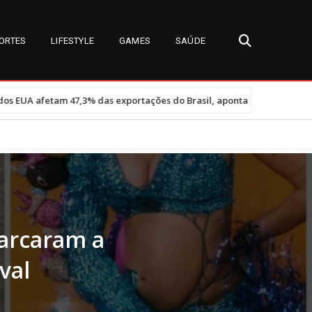
ORTES
LIFESTYLE
GAMES
SAÚDE
•
as exportações do Brasil, aponta governo
Miss Universe Brasil 20
Marcaram a
val