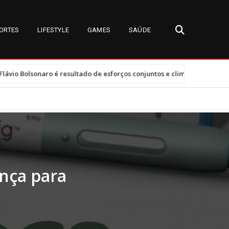
ORTES
LIFESTYLE
GAMES
SAÚDE
•
resultado de esforços conjuntos e clima tenso
Tarifas dos EUA af
nça para