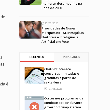
melhorar desempenho na
Copa de 2030
 de
25/07/2026
Prioridades de Nunes
Marques no TSE: Pesquisas
Eleitorais e Inteligência
Artificial em Foco
 a
RECENTES
POPULARES
das
ChatGPT oferece
conversas ilimitadas e
gratuitas a partir de
sexta-feira
nda é
07/08/2026
Cortes nos programas de
combate ao HIV durante
s
governo Trump afetam