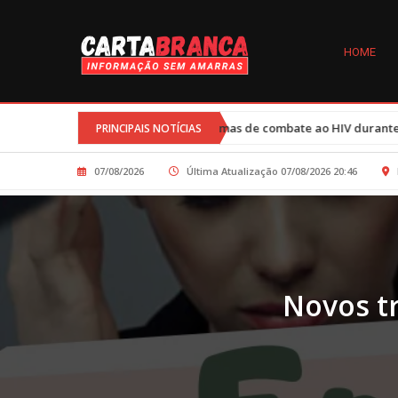
HOME
•
Cortes nos programas de combate ao HIV durante governo Trump af
PRINCIPAIS NOTÍCIAS
07/08/2026
Última Atualização 07/08/2026 20:46
Novos t