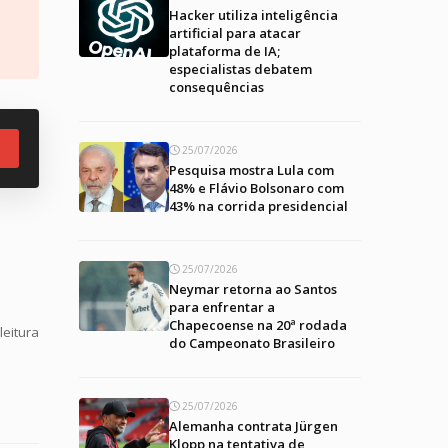
Hacker utiliza inteligência
artificial para atacar
plataforma de IA;
especialistas debatem
consequências
25/07/2026
Pesquisa mostra Lula com
48% e Flávio Bolsonaro com
43% na corrida presidencial
25/07/2026
Neymar retorna ao Santos
para enfrentar a
Chapecoense na 20ª rodada
leitura
do Campeonato Brasileiro
25/07/2026
Alemanha contrata Jürgen
Klopp na tentativa de