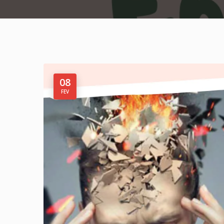
08
FEV