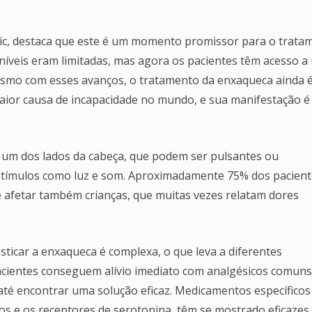
nic, destaca que este é um momento promissor para o trata
níveis eram limitadas, mas agora os pacientes têm acesso a
smo com esses avanços, o tratamento da enxaqueca ainda 
aior causa de incapacidade no mundo, e sua manifestação é
 um dos lados da cabeça, que podem ser pulsantes ou
 estímulos como luz e som. Aproximadamente 75% dos pacien
 afetar também crianças, que muitas vezes relatam dores
sticar a enxaqueca é complexa, o que leva a diferentes
cientes conseguem alívio imediato com analgésicos comuns
té encontrar uma solução eficaz. Medicamentos específicos
s e os receptores de serotonina, têm se mostrado eficazes