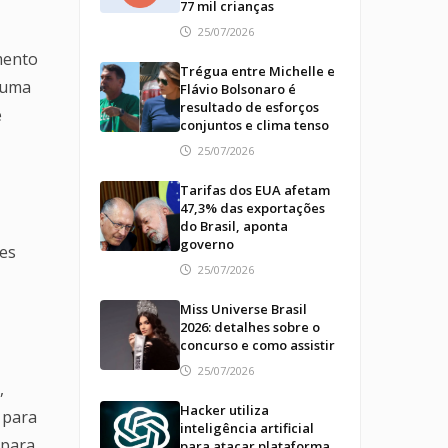
77 mil crianças
25/07/2026
mento
Trégua entre Michelle e
 uma
Flávio Bolsonaro é
resultado de esforços
é
conjuntos e clima tenso
25/07/2026
Tarifas dos EUA afetam
47,3% das exportações
do Brasil, aponta
governo
tes
25/07/2026
Miss Universe Brasil
2026: detalhes sobre o
concurso e como assistir
25/07/2026
,
Hacker utiliza
 para
inteligência artificial
 para
para atacar plataforma