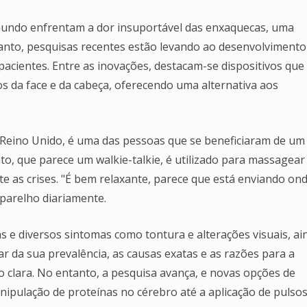
mundo enfrentam a dor insuportável das enxaquecas, uma
tanto, pesquisas recentes estão levando ao desenvolvimento
acientes. Entre as inovações, destacam-se dispositivos que
os da face e da cabeça, oferecendo uma alternativa aos
Reino Unido, é uma das pessoas que se beneficiaram de um
o, que parece um walkie-talkie, é utilizado para massagear
e as crises. "É bem relaxante, parece que está enviando on
aparelho diariamente.
 e diversos sintomas como tontura e alterações visuais, ai
ar da sua prevalência, as causas exatas e as razões para a
 clara. No entanto, a pesquisa avança, e novas opções de
ipulação de proteínas no cérebro até a aplicação de pulso