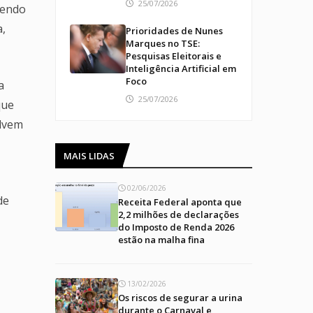
25/07/2026
cendo
a,
Prioridades de Nunes
Marques no TSE:
Pesquisas Eleitorais e
Inteligência Artificial em
Foco
a
25/07/2026
que
olvem
MAIS LIDAS
02/06/2026
de
Receita Federal aponta que
2,2 milhões de declarações
do Imposto de Renda 2026
estão na malha fina
13/02/2026
Os riscos de segurar a urina
durante o Carnaval e