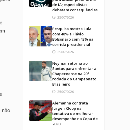
de IA; especialistas
debatem consequências
25/07/2026
 é
Pesquisa mostra Lula
sem
com 48% e Flávio
Bolsonaro com 43% na
corrida presidencial
25/07/2026
Neymar retorna ao
Santos para enfrentar a
Chapecoense na 20ª
rodada do Campeonato
Brasileiro
25/07/2026
s
Alemanha contrata
Jürgen Klopp na
o não
tentativa de melhorar
desempenho na Copa de
2030