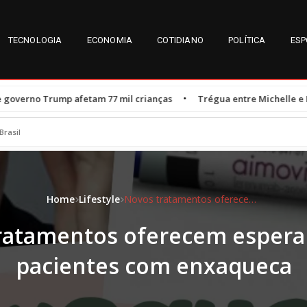
TECNOLOGIA
ECONOMIA
COTIDIANO
POLÍTICA
ESP
•
etam 77 mil crianças
Trégua entre Michelle e Flávio Bolsonaro é 
Brasil
Home
Lifestyle
Novos tratamentos oferecem esperança para pacientes com enxaqueca
ratamentos oferecem espera
pacientes com enxaqueca