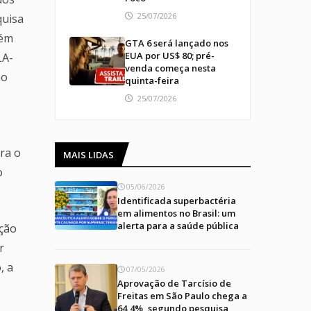
25/07/2026
quisa
lém
GTA 6 será lançado nos
EUA por US$ 80; pré-
LA-
venda começa nesta
ao
quinta-feira
25/07/2026
ra o
MAIS LIDAS
o
05/06/2026
Identificada superbactéria
em alimentos no Brasil: um
alerta para a saúde pública
ação
r
, a
07/05/2026
Aprovação de Tarcísio de
Freitas em São Paulo chega a
64,4%, segundo pesquisa