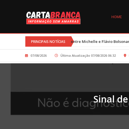
HOME
•
nças
Trégua entre Michelle e Flávio Bolsonaro é resultado de esf
PRINCIPAIS NOTÍCIAS
07/08/2026
Última Atualização 07/08/2026 06:32
Sinal de