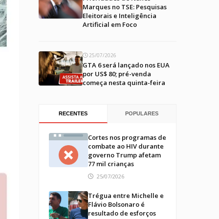
Marques no TSE: Pesquisas
Eleitorais e Inteligência
Artificial em Foco
25/07/2026
GTA 6 será lançado nos EUA
por US$ 80; pré-venda
começa nesta quinta-feira
RECENTES
POPULARES
Cortes nos programas de
combate ao HIV durante
governo Trump afetam
77 mil crianças
25/07/2026
Trégua entre Michelle e
Flávio Bolsonaro é
resultado de esforços