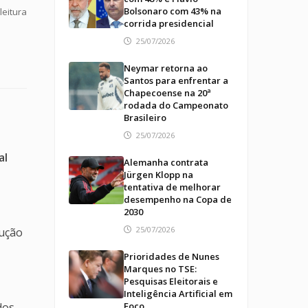
Bolsonaro com 43% na
leitura
corrida presidencial
25/07/2026
Neymar retorna ao
Santos para enfrentar a
Chapecoense na 20ª
rodada do Campeonato
Brasileiro
25/07/2026
al
Alemanha contrata
Jürgen Klopp na
tentativa de melhorar
desempenho na Copa de
2030
25/07/2026
dução
Prioridades de Nunes
Marques no TSE:
Pesquisas Eleitorais e
Inteligência Artificial em
dos
Foco