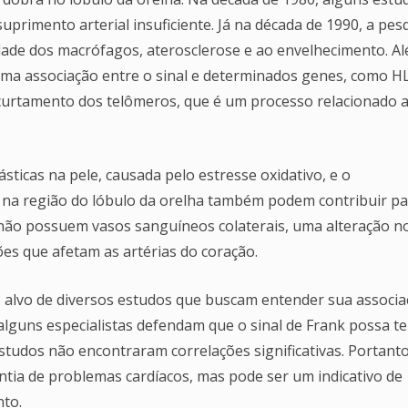
uprimento arterial insuficiente. Já na década de 1990, a pes
idade dos macrófagos, aterosclerose e ao envelhecimento. A
uma associação entre o sinal e determinados genes, como H
ncurtamento dos telômeros, que é um processo relacionado 
sticas na pele, causada pelo estresse oxidativo, e o
a região do lóbulo da orelha também podem contribuir pa
 não possuem vasos sanguíneos colaterais, uma alteração n
ões que afetam as artérias do coração.
do alvo de diversos estudos que buscam entender sua associ
alguns especialistas defendam que o sinal de Frank possa te
estudos não encontraram correlações significativas. Portanto
antia de problemas cardíacos, mas pode ser um indicativo de
nto.