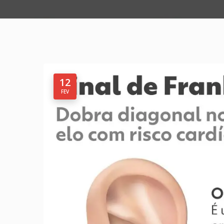
12
FEV