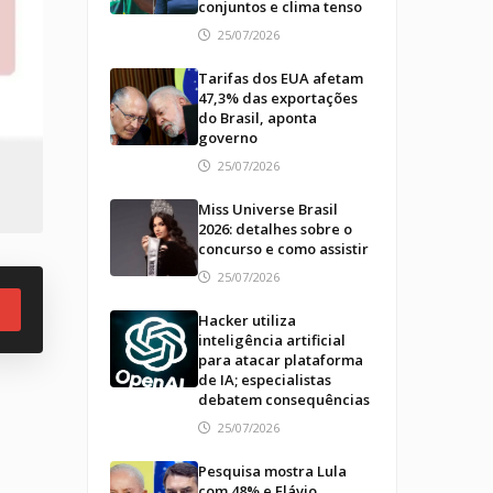
conjuntos e clima tenso
25/07/2026
Tarifas dos EUA afetam
47,3% das exportações
do Brasil, aponta
governo
25/07/2026
Miss Universe Brasil
2026: detalhes sobre o
concurso e como assistir
25/07/2026
Hacker utiliza
inteligência artificial
para atacar plataforma
de IA; especialistas
debatem consequências
25/07/2026
Pesquisa mostra Lula
com 48% e Flávio