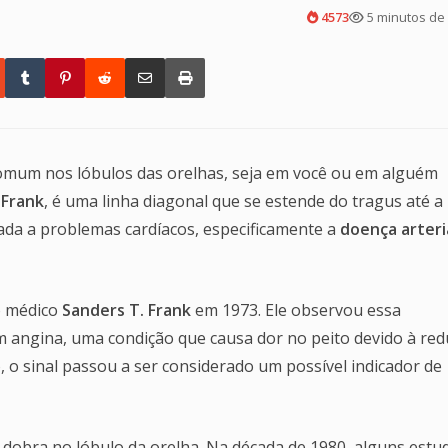
4573
5 minutos de 
omum nos lóbulos das orelhas, seja em você ou em alguém
 Frank
, é uma linha diagonal que se estende do tragus até a
nada a problemas cardíacos, especificamente a
doença arteri
lo médico
Sanders T. Frank
em 1973. Ele observou essa
m angina, uma condição que causa dor no peito devido à re
 o sinal passou a ser considerado um possível indicador de
dobra no lóbulo da orelha. Na década de 1980, alguns estu