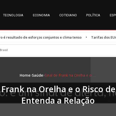
TECNOLOGIA
ECONOMIA
COTIDIANO
POLÍTICA
ESP
•
orços conjuntos e clima tenso
Tarifas dos EUA afetam 47,3% das e
Brasil
Home
Saúde
Sinal de Frank na Orelha e o Risco de Infarto: Entenda a Relação
 Frank na Orelha e o Risco de
Entenda a Relação