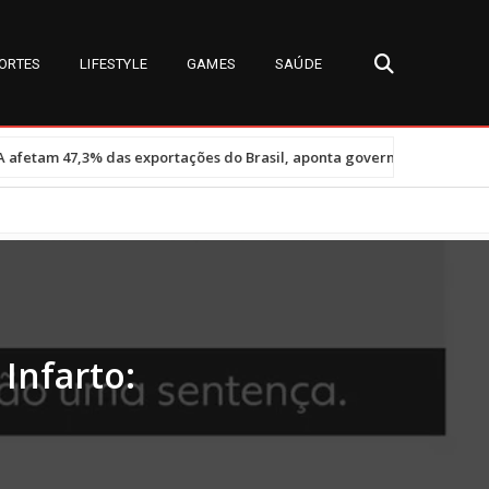
ORTES
LIFESTYLE
GAMES
SAÚDE
•
xportações do Brasil, aponta governo
Miss Universe Brasil 2026: 
 Infarto: