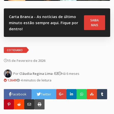
Carta Branca - As notícias de último
SAIBA
minuto estão sempre aqui. Fique por
MAIS
dentro!
COTIDIANO
15 de Fevereiro de 2026
Por
Cláudia Regina Lima
-
Há 6 meses
12649
4 minutos de leitura
Facebook
Twitter