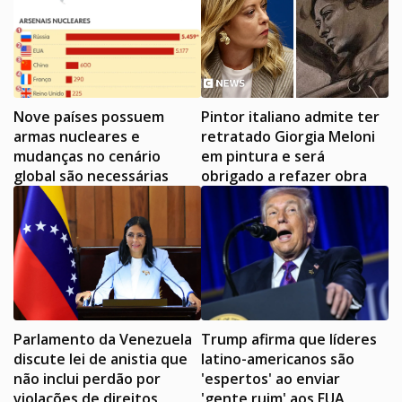
Nove países possuem
Pintor italiano admite ter
armas nucleares e
retratado Giorgia Meloni
mudanças no cenário
em pintura e será
global são necessárias
obrigado a refazer obra
Parlamento da Venezuela
Trump afirma que líderes
discute lei de anistia que
latino-americanos são
não inclui perdão por
'espertos' ao enviar
violações de direitos
'gente ruim' aos EUA