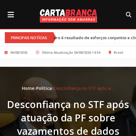
•
lsonaro é resultado de esforços conjuntos e clima tenso
Tarifas d
PRINCIPAIS NOTÍCIAS
06/08/2026
Última Atualização 06/08/2026 14:54
Brasil
Home
Política
Desconfiança no STF após atuação da PF sobre vazamentos de dados sigilosos
Desconfiança no STF após
atuação da PF sobre
vazamentos de dados