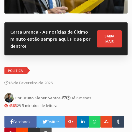
Carta Branca - As notícias de último
SAIBA
minuto estão sempre aqui. Fique por
MAIS
dentro!
POLÍTICA
18 de Fevereiro de 2026
Por
Bruno Kleber Santos
-
Há 6 meses
4383
5 minutos de leitura
Facebook
Twitter