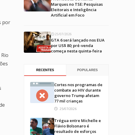
Marques no TSE: Pesquisas
Eleitorais e Inteligência
Artificial em Foco
s por
25/07/2026
GTA 6 será lançado nos EUA
por US$ 80; pré-venda
começa nesta quinta-feira
 Rio
ções
RECENTES
POPULARES
Cortes nos programas de
s
combate ao HIV durante
governo Trump afetam
77 mil crianças
 de
25/07/2026
Trégua entre Michelle e
Flávio Bolsonaro é
resultado de esforços