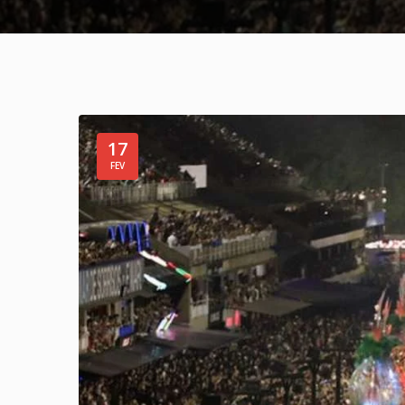
17
FEV