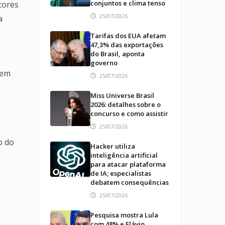
conjuntos e clima tenso
cores
25/07/2026
a
Tarifas dos EUA afetam
47,3% das exportações
do Brasil, aponta
governo
 em
25/07/2026
Miss Universe Brasil
2026: detalhes sobre o
concurso e como assistir
25/07/2026
o do
Hacker utiliza
inteligência artificial
para atacar plataforma
de IA; especialistas
debatem consequências
25/07/2026
Pesquisa mostra Lula
com 48% e Flávio