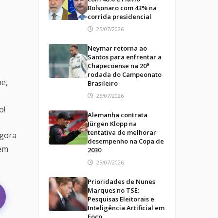
Bolsonaro com 43% na
corrida presidencial
25/07/2026
Neymar retorna ao
Santos para enfrentar a
Chapecoense na 20ª
rodada do Campeonato
e,
Brasileiro
25/07/2026
o!
Alemanha contrata
Jürgen Klopp na
tentativa de melhorar
agora
desempenho na Copa de
 em
2030
25/07/2026
Prioridades de Nunes
Marques no TSE:
Pesquisas Eleitorais e
Inteligência Artificial em
Foco