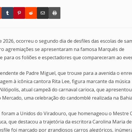
de 2026, ocorreu o segundo dia de desfiles das escolas de s
atro agremiações se apresentaram na famosa Marquês de
e para os foliões e espectadores que compareceram ao eve
ependente de Padre Miguel, que trouxe para a avenida o enr
agem à icônica cantora Rita Lee, figura marcante da música
e Nilópolis, atual campeã do carnaval carioca, que apresentou
 Mercado, uma celebração do candomblé realizada na Bahia
e foram a Unidos do Viradouro, que homenageou o Mestre C
uca, que destacou a trajetória da escritora Carolina Maria de
esfile foi marcado por grandiosos carros alegóricos, inúmer