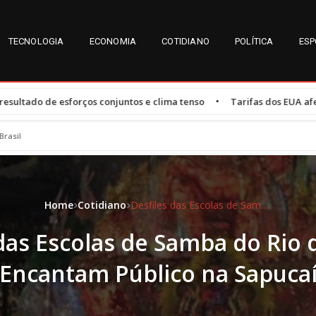
TECNOLOGIA
ECONOMIA
COTIDIANO
POLÍTICA
ESP
•
untos e clima tenso
Tarifas dos EUA afetam 47,3% das exportaçõe
Brasil
Home
Cotidiano
Desfiles das Escolas de Samba do Rio de Janeiro Encantam Público na Sapucaí
das Escolas de Samba do Rio 
Encantam Público na Sapuca