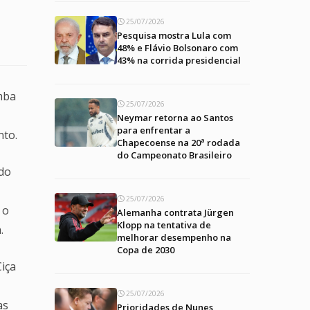
25/07/2026
Pesquisa mostra Lula com
48% e Flávio Bolsonaro com
43% na corrida presidencial
amba
25/07/2026
Neymar retorna ao Santos
para enfrentar a
nto.
Chapecoense na 20ª rodada
do Campeonato Brasileiro
edo
25/07/2026
 o
Alemanha contrata Jürgen
Klopp na tentativa de
.
melhorar desempenho na
Copa de 2030
iça
25/07/2026
as
Prioridades de Nunes