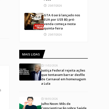
25/07/2026
GTA 6 será lançado nos
EUA por US$ 80; pré-
venda começa nesta
quinta-feira
25/07/2026
MAIS LIDAS
11/02/2026
Justiça Federal rejeita ações
que tentavam barrar desfile
de Carnaval em homenagem
a Lula
s
18/05/2026
Julho Neon: Mês de
Conscientização sobre Saúde