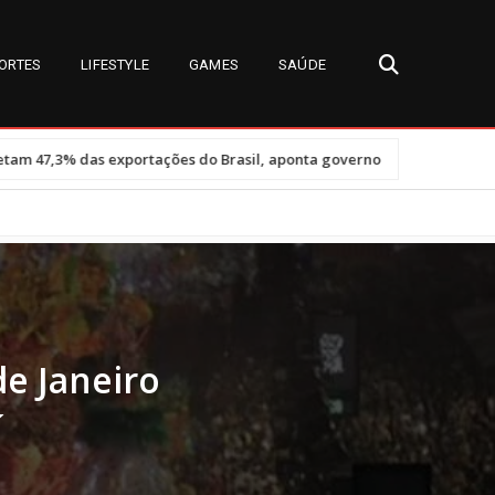
ORTES
LIFESTYLE
GAMES
SAÚDE
•
s do Brasil, aponta governo
Miss Universe Brasil 2026: detalhes s
de Janeiro
í