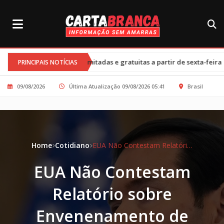
•
ilimitadas e gratuitas a partir de sexta-feira
Cortes nos progra
PRINCIPAIS NOTÍCIAS
09/08/2026
Última Atualização 09/08/2026 05:41
Brasil
Home
Cotidiano
EUA Não Contestam Relatório sobre Envenenamento de Navalny, Afirma Marco Rubio
EUA Não Contestam
Relatório sobre
Envenenamento de