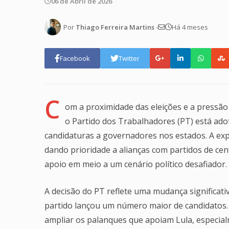
06 de Abril de 2026
Por
Thiago Ferreira Martins
-
Há 4 meses
Facebook
Twitter
C
om a proximidade das eleições e a pressão p
o Partido dos Trabalhadores (PT) está ad
candidaturas a governadores nos estados. A exp
dando prioridade a alianças com partidos de ce
apoio em meio a um cenário político desafiador.
A decisão do PT reflete uma mudança significat
partido lançou um número maior de candidatos. A
ampliar os palanques que apoiam Lula, especial