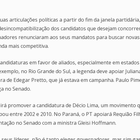
as articulações políticas a partir do fim da janela partidária
 desincompatibilização dos candidatos que desejam concorre
rnadores renunciaram aos seus mandatos para buscar novas
nda mais competitiva.
 candidaturas em favor de aliados, especialmente em estados
xemplo, no Rio Grande do Sul, a legenda deve apoiar Julian
ura de Edegar Pretto, que já estava em campanha. Paulo Pim
ga no Senado.
T irá promover a candidatura de Décio Lima, um movimento 
ou entre 2002 e 2010. No Paraná, o PT apoiará Requião Fil
tação no Senado com a ministra Gleisi Hoffmann.
 seus líderes, não é tanto eleger governadores, mas sim gar