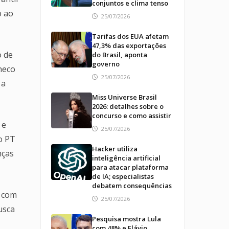
conjuntos e clima tenso
o ao
25/07/2026
Tarifas dos EUA afetam
47,3% das exportações
o de
do Brasil, aponta
governo
heco
25/07/2026
 a
Miss Universe Brasil
2026: detalhes sobre o
concurso e como assistir
 e
25/07/2026
o PT
Hacker utiliza
nças
inteligência artificial
para atacar plataforma
de IA; especialistas
debatem consequências
, com
25/07/2026
usca
Pesquisa mostra Lula
com 48% e Flávio