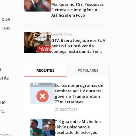
Marques no TSE: Pesquisas
Eleitorais e Inteligência
Artificial em Foco
, que
r nas
25/07/2026
GTA 6 será lançado nos EUA
por US$ 80; pré-venda
começa nesta quinta-feira
a
RECENTES
POPULARES
enta,
Cortes nos programas de
combate ao HIV durante
governo Trump afetam
que
77 mil crianças
25/07/2026
ho,
Trégua entre Michelle e
Flávio Bolsonaro é
resultado de esforços
antir