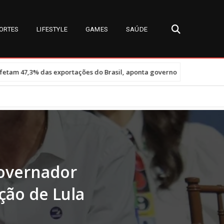
ORTES
LIFESTYLE
GAMES
SAÚDE
•
ações do Brasil, aponta governo
Miss Universe Brasil 2026: detal
overnador
ção de Lula