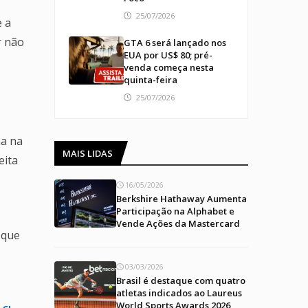
25/07/2026
e a
r não
GTA 6 será lançado nos
EUA por US$ 80; pré-
venda começa nesta
quinta-feira
25/07/2026
na na
MAIS LIDAS
eita
16/05/2026
Berkshire Hathaway Aumenta
Participação na Alphabet e
Vende Ações da Mastercard
 que
03/03/2026
Brasil é destaque com quatro
atletas indicados ao Laureus
World Sports Awards 2026