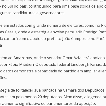
o no Sul do país, contribuindo para uma base sólida de apoi
algumas candidaturas a governadores.
tos em estados com grande número de eleitores, como no Ri
nas Gerais, onde a estratégia envolve persuadir Rodrigo Pac
a contará com o apoio do prefeito João Campos, e no Pará,
a.
mbém ao Amazonas, onde o senador Omar Aziz será apoiado,
ador Fábio Mitidieri. O deputado federal Lindbergh Farias, d
ndidatos demonstra a capacidade do partido em ampliar alia
ões.
ratégia de fortalecer sua bancada na Câmara dos Deputados
ntes em pelo menos 20 deputados. Além disso, a legenda b
 aumento significativo de parlamentares da oposição,