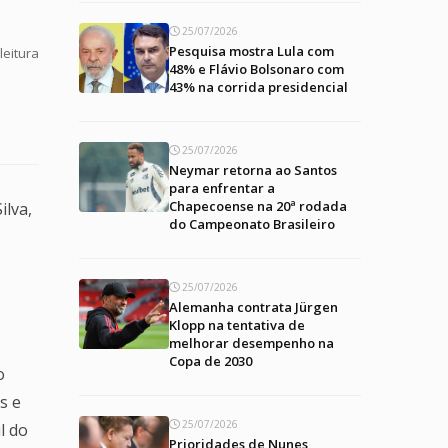
25/07/2026
Pesquisa mostra Lula com
leitura
48% e Flávio Bolsonaro com
43% na corrida presidencial
25/07/2026
Neymar retorna ao Santos
para enfrentar a
Chapecoense na 20ª rodada
ilva,
do Campeonato Brasileiro
25/07/2026
Alemanha contrata Jürgen
Klopp na tentativa de
melhorar desempenho na
Copa de 2030
o
s e
25/07/2026
l do
Prioridades de Nunes