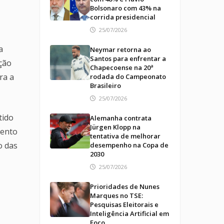
Bolsonaro com 43% na
corrida presidencial
25/07/2026
a
Neymar retorna ao
Santos para enfrentar a
ição
Chapecoense na 20ª
ra a
rodada do Campeonato
Brasileiro
25/07/2026
tido
Alemanha contrata
Jürgen Klopp na
mento
tentativa de melhorar
o das
desempenho na Copa de
2030
25/07/2026
Prioridades de Nunes
Marques no TSE:
Pesquisas Eleitorais e
Inteligência Artificial em
Foco