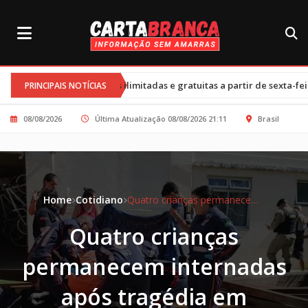
•
as ilimitadas e gratuitas a partir de sexta-feira
Cortes nos pro
PRINCIPAIS NOTÍCIAS
08/08/2026
Última Atualização 08/08/2026 21:11
Brasil
Home
Cotidiano
Quatro crianças permanecem internadas após tragédia em parquinho na Grande Belo Horizonte
Quatro crianças
permanecem internadas
após tragédia em