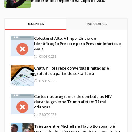
melhorar desempenho na Copa de 2030
RECENTES
POPULARES
Colesterol Alto: A Importância de
Identificação Precoce para Prevenir Infartos e
AVCs
08/08/2026
ChatGPT oferece conversas ilimitadas e
gratuitas a partir de sexta-feira
07/08/2026
Cortes nos programas de combate ao HIV
durante governo Trump afetam 77 mil
crianças
25/07/2026
Trégua entre Michelle e Flávio Bolsonaro é
resultado de esforços conjuntos e clima tenso