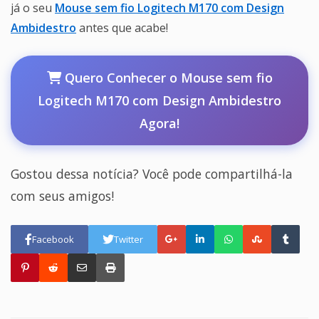
já o seu
Mouse sem fio Logitech M170 com Design
Ambidestro
antes que acabe!
Quero Conhecer o Mouse sem fio
Logitech M170 com Design Ambidestro
Agora!
Gostou dessa notícia? Você pode compartilhá-la
com seus amigos!
Facebook
Twitter