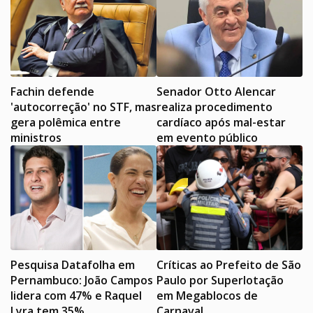
Fachin defende
Senador Otto Alencar
'autocorreção' no STF, mas
realiza procedimento
gera polêmica entre
cardíaco após mal-estar
ministros
em evento público
Pesquisa Datafolha em
Críticas ao Prefeito de São
Pernambuco: João Campos
Paulo por Superlotação
lidera com 47% e Raquel
em Megablocos de
Lyra tem 35%
Carnaval