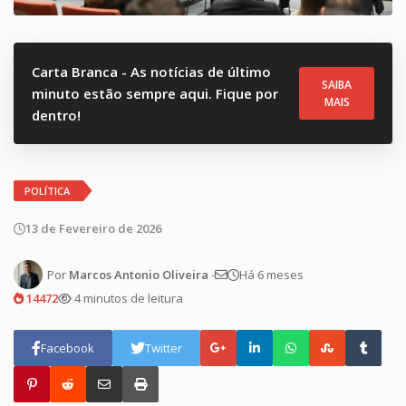
Carta Branca - As notícias de último
SAIBA
minuto estão sempre aqui. Fique por
MAIS
dentro!
POLÍTICA
13 de Fevereiro de 2026
Por
Marcos Antonio Oliveira
-
Há 6 meses
14472
4 minutos de leitura
Facebook
Twitter