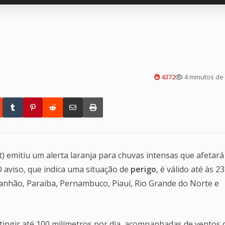
4372
4 minutos de 
) emitiu um alerta laranja para chuvas intensas que afetará
O aviso, que indica uma situação de
perigo
, é válido até às 2
nhão, Paraíba, Pernambuco, Piauí, Rio Grande do Norte e
tingir até 100 milímetros por dia, acompanhadas de ventos 