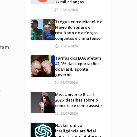
77 mil crianças
25/07/2026
Trégua entre Michelle e
Flávio Bolsonaro é
resultado de esforços
conjuntos e clima tenso
etam
25/07/2026
Tarifas dos EUA afetam
47,3% das exportações
do Brasil, aponta
governo
25/07/2026
,
Miss Universe Brasil
2026: detalhes sobre o
concurso e como assistir
25/07/2026
Hacker utiliza
inteligência artificial
para atacar plataforma