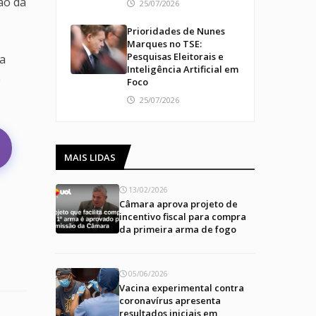
ão da
25/07/2026
Prioridades de Nunes
Marques no TSE:
Pesquisas Eleitorais e
ua
Inteligência Artificial em
e
Foco
25/07/2026
MAIS LIDAS
13/02/2026
Câmara aprova projeto de
incentivo fiscal para compra
da primeira arma de fogo
05/06/2026
Vacina experimental contra
coronavírus apresenta
resultados iniciais em