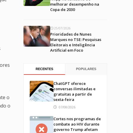
melhorar desempenho na
Copa de 2030
25/07/2026
Prioridades de Nunes
Marques no TSE: Pesquisas
Eleitorais e Inteligência
s
Artificial em Foco
vores
RECENTES
POPULARES
ChatGPT oferece
conversas ilimitadas e
gratuitas a partir de
nte o
sexta-feira
ndo o
07/08/2026
Cortes nos programas de
combate ao HIV durante
governo Trump afetam