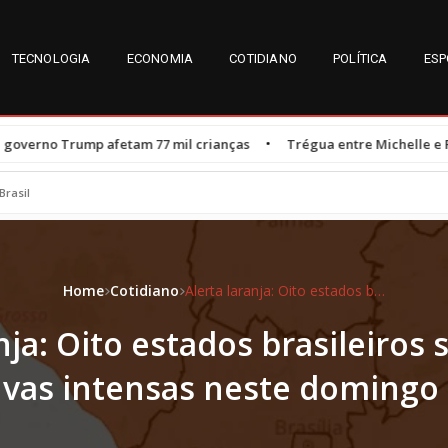
TECNOLOGIA
ECONOMIA
COTIDIANO
POLÍTICA
ESP
•
am 77 mil crianças
Trégua entre Michelle e Flávio Bolsonaro é re
Brasil
Home
Cotidiano
Alerta laranja: Oito estados brasileiros sob risco de chuvas intensas neste domingo (15)
nja: Oito estados brasileiros 
vas intensas neste domingo 