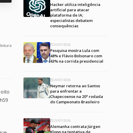
Hacker utiliza inteligência
artificial para atacar
plataforma de IA;
especialistas debatem
consequências
25/07/2026
leitura
Pesquisa mostra Lula com
48% e Flávio Bolsonaro com
43% na corrida presidencial
25/07/2026
Neymar retorna ao Santos
 oito
para enfrentar a
Chapecoense na 20ª rodada
3h59
do Campeonato Brasileiro
25/07/2026
Alemanha contrata Jürgen
que
Klopp na tentativa de