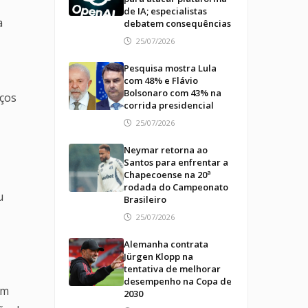
de IA; especialistas
a
debatem consequências
25/07/2026
Pesquisa mostra Lula
com 48% e Flávio
Bolsonaro com 43% na
rços
corrida presidencial
25/07/2026
Neymar retorna ao
Santos para enfrentar a
Chapecoense na 20ª
rodada do Campeonato
u
Brasileiro
25/07/2026
Alemanha contrata
Jürgen Klopp na
tentativa de melhorar
desempenho na Copa de
ém
2030