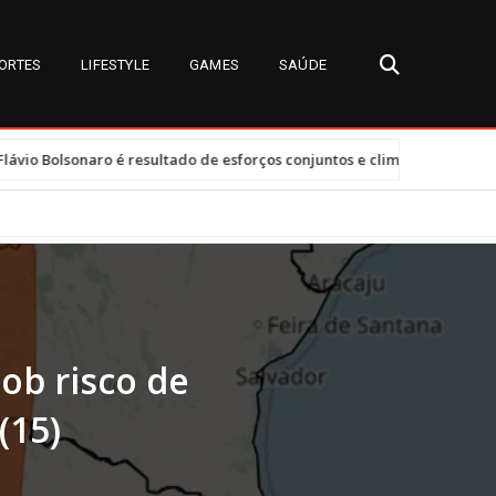
ORTES
LIFESTYLE
GAMES
SAÚDE
•
sultado de esforços conjuntos e clima tenso
Tarifas dos EUA afet
sob risco de
(15)