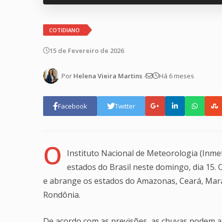
COTIDIANO
15 de Fevereiro de 2026
Por
Helena Vieira Martins
-
Há 6 meses
Facebook
Twitter
O
Instituto Nacional de Meteorologia (Inmet
estados do Brasil neste domingo, dia 15. 
e abrange os estados do Amazonas, Ceará, Mara
Rondônia.
De acordo com as previsões, as chuvas podem a