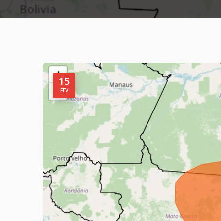
15
FEV