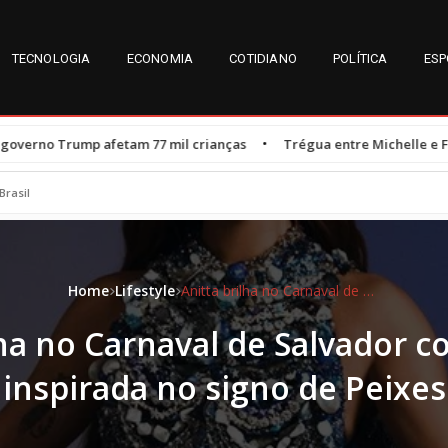
TECNOLOGIA
ECONOMIA
COTIDIANO
POLÍTICA
ESP
•
tam 77 mil crianças
Trégua entre Michelle e Flávio Bolsonaro é r
Brasil
Home
Lifestyle
Anitta brilha no Carnaval de Salvador com fantasia inspirada no signo de Peixes
lha no Carnaval de Salvador c
inspirada no signo de Peixes