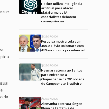
Hacker utiliza inteligência
artificial para atacar
leitura
plataforma de IA;
especialistas debatem
consequências
25/07/2026
Pesquisa mostra Lula com
48% e Flávio Bolsonaro com
na
43% na corrida presidencial
 optou
25/07/2026
Neymar retorna ao Santos
para enfrentar a
Chapecoense na 20ª rodada
isual
do Campeonato Brasileiro
de
ão da
25/07/2026
Alemanha contrata Jürgen
Klopp na tentativa de