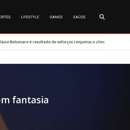
ORTES
LIFESTYLE
GAMES
SAÚDE
•
esultado de esforços conjuntos e clima tenso
Tarifas dos EUA afe
om fantasia