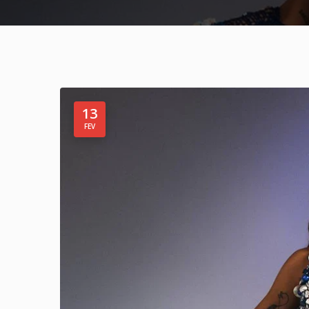
13
FEV