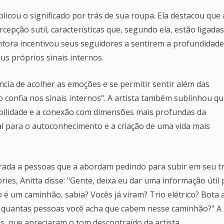
icou o significado por trás de sua roupa. Ela destacou que 
rcepção sutil, características que, segundo ela, estão ligadas
antora incentivou seus seguidores a sentirem a profundidade
us próprios sinais internos.
ncia de acolher as emoções e se permitir sentir além das
 confia nos sinais internos". A artista também sublinhou qu
exibilidade e a conexão com dimensões mais profundas da
ial para o autoconhecimento e a criação de uma vida mais
rada a pessoas que a abordam pedindo para subir em seu tr
ies, Anitta disse: "Gente, deixa eu dar uma informação útil
co é um caminhão, sabia? Vocês já viram? Trio elétrico? Bota 
í, quantas pessoas você acha que cabem nesse caminhão?" A
ãs, que apreciaram o tom descontraído da artista.