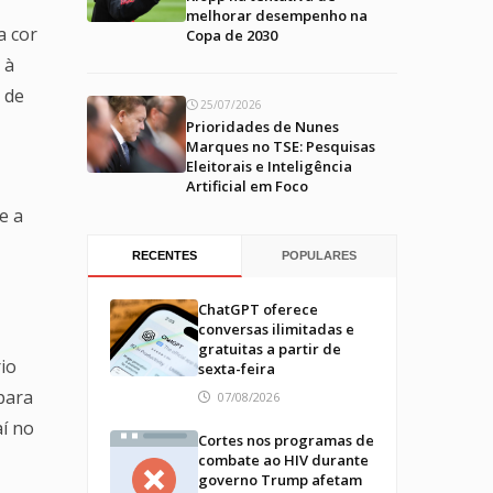
melhorar desempenho na
a cor
Copa de 2030
 à
 de
25/07/2026
Prioridades de Nunes
Marques no TSE: Pesquisas
Eleitorais e Inteligência
Artificial em Foco
e a
RECENTES
POPULARES
ChatGPT oferece
conversas ilimitadas e
gratuitas a partir de
io
sexta-feira
 para
07/08/2026
aí no
Cortes nos programas de
combate ao HIV durante
governo Trump afetam