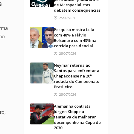
é
de IA; especialistas
debatem consequências
25/07/2026
orma
Pesquisa mostra Lula
com 48% e Flávio
ão
Bolsonaro com 43% na
corrida presidencial
25/07/2026
Neymar retorna ao
Santos para enfrentar a
Chapecoense na 20ª
rodada do Campeonato
Brasileiro
25/07/2026
Alemanha contrata
to,
Jürgen Klopp na
tentativa de melhorar
desempenho na Copa de
2030