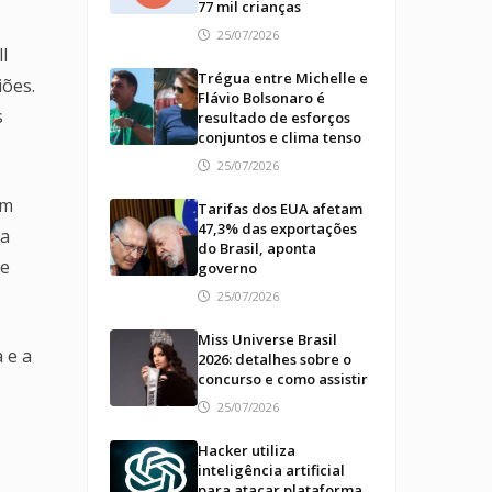
77 mil crianças
25/07/2026
l
Trégua entre Michelle e
iões.
Flávio Bolsonaro é
s
resultado de esforços
conjuntos e clima tenso
25/07/2026
ém
Tarifas dos EUA afetam
47,3% das exportações
ga
do Brasil, aponta
de
governo
25/07/2026
Miss Universe Brasil
 e a
2026: detalhes sobre o
concurso e como assistir
25/07/2026
Hacker utiliza
inteligência artificial
para atacar plataforma