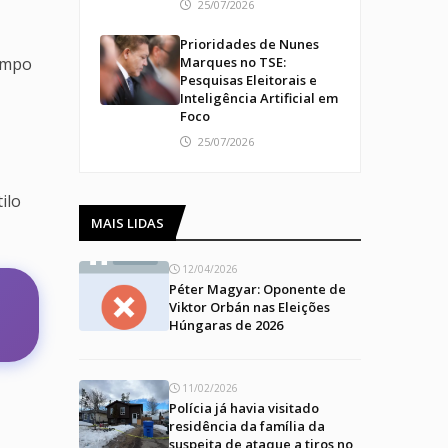
25/07/2026
Prioridades de Nunes
tempo
Marques no TSE:
Pesquisas Eleitorais e
Inteligência Artificial em
Foco
25/07/2026
ilo
MAIS LIDAS
12/04/2026
Péter Magyar: Oponente de
Viktor Orbán nas Eleições
Húngaras de 2026
11/02/2026
Polícia já havia visitado
residência da família da
suspeita de ataque a tiros no