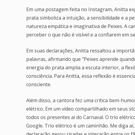
Em uma postagem feita no Instagram, Anitta expl
prata simboliza a intuição, a sensibilidade e a pe
natureza empática e imaginativa de Peixes. A c
perceber o que não é visível e a confiarem em se
Em suas declarações, Anitta ressaltou a importâ
palavras, afirmando que "Peixes aprende quando
energia do prata amplia a escuta interior, a fl
consciência. Para Anitta, essa reflexão é essenc
consciente.
Além disso, a cantora fez uma crítica bem-humo
elétrico. Em um vídeo compartilhado em seus stor
todos os presentes aí do Carnaval. O trio elétri
Google. Trio elétrico é um caminhão. Me diga a
declaração gerou risadas e interação entre os f