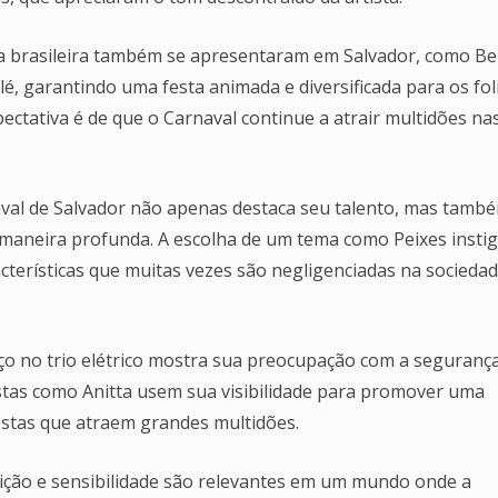
 brasileira também se apresentaram em Salvador, como Bel
é, garantindo uma festa animada e diversificada para os fol
pectativa é de que o Carnaval continue a atrair multidões na
aval de Salvador não apenas destaca seu talento, mas tamb
 maneira profunda. A escolha de um tema como Peixes insti
acterísticas que muitas vezes são negligenciadas na socieda
spaço no trio elétrico mostra sua preocupação com a segurança
stas como Anitta usem sua visibilidade para promover uma
festas que atraem grandes multidões.
uição e sensibilidade são relevantes em um mundo onde a