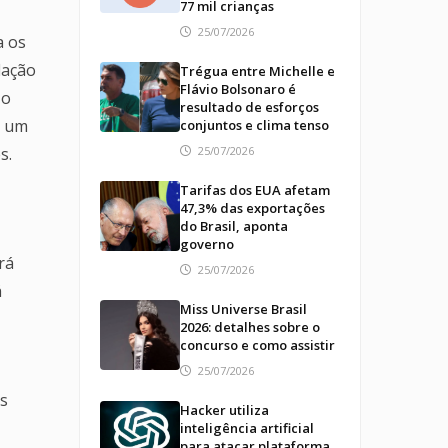
77 mil crianças
25/07/2026
a os
lação
Trégua entre Michelle e
Flávio Bolsonaro é
 o
resultado de esforços
e um
conjuntos e clima tenso
s.
25/07/2026
Tarifas dos EUA afetam
47,3% das exportações
do Brasil, aponta
governo
rá
25/07/2026
á
Miss Universe Brasil
2026: detalhes sobre o
concurso e como assistir
25/07/2026
as
Hacker utiliza
inteligência artificial
para atacar plataforma