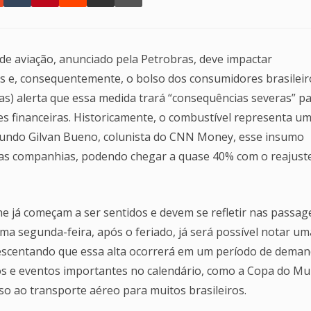
e aviação, anunciado pela Petrobras, deve impactar
s e, consequentemente, o bolso dos consumidores brasileir
as) alerta que essa medida trará “consequências severas” pa
es financeiras. Historicamente, o combustível representa u
egundo Gilvan Bueno, colunista do CNN Money, esse insumo
das companhias, podendo chegar a quase 40% com o reajust
e já começam a ser sentidos e devem se refletir nas passag
a segunda-feira, após o feriado, já será possível notar um
rescentando que essa alta ocorrerá em um período de dema
os e eventos importantes no calendário, como a Copa do M
esso ao transporte aéreo para muitos brasileiros.