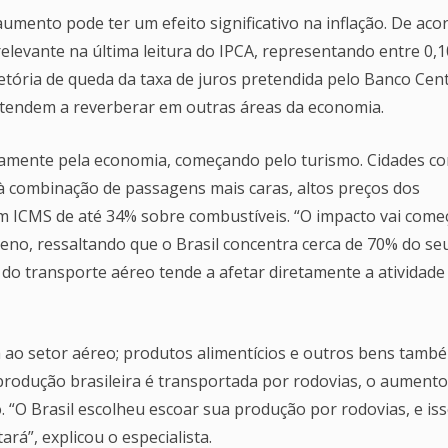
mento pode ter um efeito significativo na inflação. De aco
relevante na última leitura do IPCA, representando entre 0,1
ajetória de queda da taxa de juros pretendida pelo Banco Cent
tendem a reverberar em outras áreas da economia.
damente pela economia, começando pelo turismo. Cidades c
 à combinação de passagens mais caras, altos preços dos
om ICMS de até 34% sobre combustíveis. “O impacto vai come
eno, ressaltando que o Brasil concentra cerca de 70% do se
 do transporte aéreo tende a afetar diretamente a atividade
rá ao setor aéreo; produtos alimentícios e outros bens tamb
produção brasileira é transportada por rodovias, o aumento
. “O Brasil escolheu escoar sua produção por rodovias, e is
á”, explicou o especialista.