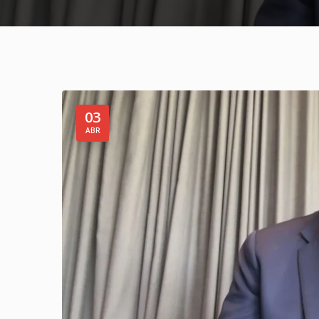
03
ABR