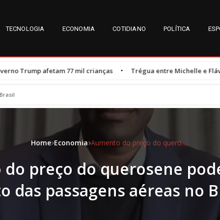
TECNOLOGIA
ECONOMIA
COTIDIANO
POLÍTICA
ESP
•
7 mil crianças
Trégua entre Michelle e Flávio Bolsonaro é resul
Brasil
Home
Economia
Aumento do preço do querosene pode elevar o custo das passagens aéreas no Brasil
do preço do querosene pode
to das passagens aéreas no Br