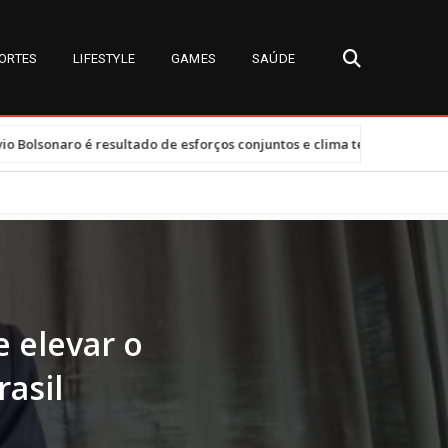
ORTES
LIFESTYLE
GAMES
SAÚDE
•
tado de esforços conjuntos e clima tenso
Tarifas dos EUA afetam 
 elevar o
asil