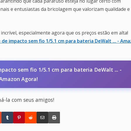
garantindo que cada parafuso esteja no lugar certo com
ionais e entusiastas da bricolagem que valorizam qualidade e
incrível, especialmente agora que os preços estão em alta!
 de impacto sem fio 1/5.1 cm para bateria DeWalt ... - Am
acto sem fio 1/5.1 cm para bateria DeWalt ... -
Amazon Agora!
há-la com seus amigos!