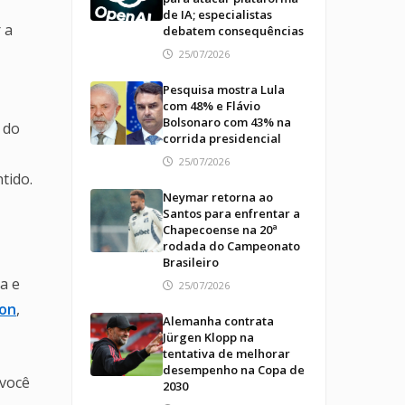
de IA; especialistas
 a
debatem consequências
25/07/2026
Pesquisa mostra Lula
com 48% e Flávio
Bolsonaro com 43% na
 do
corrida presidencial
25/07/2026
tido.
Neymar retorna ao
Santos para enfrentar a
Chapecoense na 20ª
rodada do Campeonato
Brasileiro
a e
25/07/2026
zon
,
Alemanha contrata
Jürgen Klopp na
tentativa de melhorar
desempenho na Copa de
 você
2030