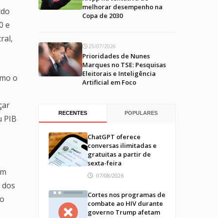
melhorar desempenho na
rdo
Copa de 2030
0 e
ral,
25/07/2026
Prioridades de Nunes
Marques no TSE: Pesquisas
Eleitorais e Inteligência
omo o
Artificial em Foco
çar
RECENTES
POPULARES
u PIB
ChatGPT oferece
conversas ilimitadas e
gratuitas a partir de
sexta-feira
ém
07/08/2026
 dos
Cortes nos programas de
so
combate ao HIV durante
governo Trump afetam