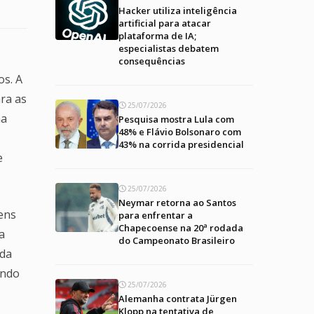
Hacker utiliza inteligência
artificial para atacar
plataforma de IA;
especialistas debatem
consequências
os. A
ra as
25/07/2026
ma
Pesquisa mostra Lula com
48% e Flávio Bolsonaro com
43% na corrida presidencial
e
25/07/2026
Neymar retorna ao Santos
ens
para enfrentar a
Chapecoense na 20ª rodada
a
do Campeonato Brasileiro
nda
undo
25/07/2026
Alemanha contrata Jürgen
Klopp na tentativa de