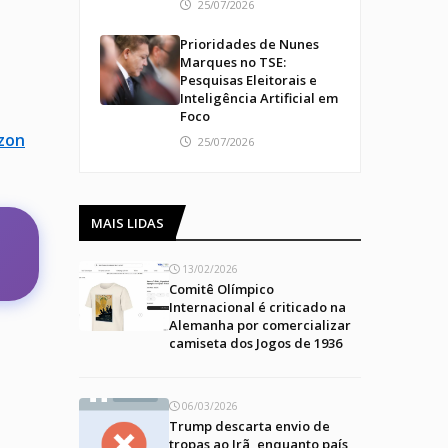
25/07/2026
Prioridades de Nunes
Marques no TSE:
Pesquisas Eleitorais e
Inteligência Artificial em
Foco
azon
25/07/2026
MAIS LIDAS
13/02/2026
Comitê Olímpico
Internacional é criticado na
Alemanha por comercializar
camiseta dos Jogos de 1936
06/03/2026
Trump descarta envio de
tropas ao Irã, enquanto país