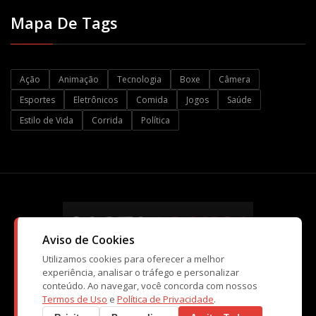
Mapa De Tags
Ação
Animação
Tecnologia
Boxe
Câmera
Esportes
Eletrônicos
Comida
Jogos
Saúde
Estilo de Vida
Corrida
Política
Aviso de Cookies
Utilizamos cookies para oferecer a melhor
experiência, analisar o tráfego e personalizar
conteúdo. Ao navegar, você concorda com nossos
© Copyright CartaBranca 2026. Kopi Tecnologia e Atividades de
Termos de Uso
e
Política de Privacidade
.
Ensino Ltda