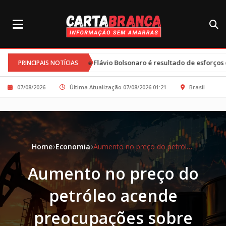
le e Flávio Bolsonaro é resultado de esforços conjuntos e clima tenso
PRINCIPAIS NOTÍCIAS
07/08/2026
Última Atualização 07/08/2026 01:21
Brasil
Home
Economia
Aumento no preço do petróleo acende preocupações sobre recessão global
Aumento no preço do
petróleo acende
preocupações sobre