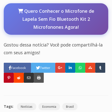
Quero Conhecer o Microfone de
Lapela Sem Fio Bluetooth Kit 2
Microfonones Agora!
Gostou dessa notícia? Você pode compartilhá-la
com seus amigos!
Facebook
Twitter
Tags:
Notícias
Economia
Brasil