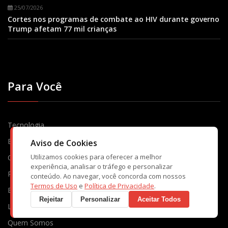
25/07/2026
Cortes nos programas de combate ao HIV durante governo
Trump afetam 77 mil crianças
Para Você
Tecnologia
Economia
Aviso de Cookies
Utilizamos cookies para oferecer a melhor
Cotidiano
experiência, analisar o tráfego e personalizar
Política
conteúdo. Ao navegar, você concorda com nossos
Termos de Uso
e
Política de Privacidade
.
Esportes
Rejeitar
Personalizar
Aceitar Todos
Lifestyle
Quem Somos