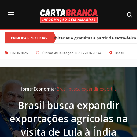
•
ilimitadas e gratuitas a partir de sexta-feira
Cortes nos progra
PRINCIPAIS NOTÍCIAS
08/08/2026
Última Atualização 08/08/2026 20:44
Brasil
Home
Economia
Brasil busca expandir exportações agrícolas na visita de Lula à Índia
Brasil busca expandir
exportações agrícolas na
visita de Lula à Índia