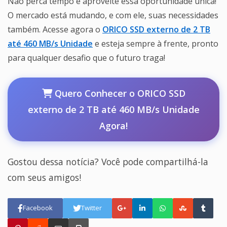
Não perca tempo e aproveite essa oportunidade única!
O mercado está mudando, e com ele, suas necessidades
também. Acesse agora o
ORICO SSD externo de 2 TB
até 460 MB/s Unidade
e esteja sempre à frente, pronto
para qualquer desafio que o futuro traga!
Quero Conhecer o ORICO SSD
externo de 2 TB até 460 MB/s Unidade
Agora!
Gostou dessa notícia? Você pode compartilhá-la
com seus amigos!
Facebook
Twitter