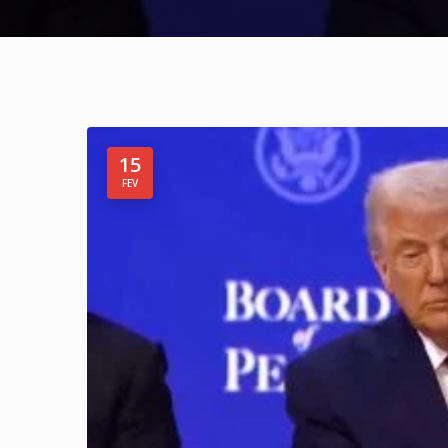
15
FEV