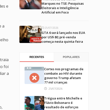
Marques no TSE: Pesquisas
des e
Eleitorais e Inteligência
Artificial em Foco
e a
25/07/2026
GTA 6 será lançado nos EUA
por US$ 80; pré-venda
selho
começa nesta quinta-feira
RECENTES
POPULARES
traia
o foi
Cortes nos programas de
iar a
combate ao HIV durante
governo Trump afetam
77 mil crianças
25/07/2026
Trégua entre Michelle e
Flávio Bolsonaro é
o,
resultado de esforços