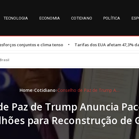
TECNOLOGIA
ECONOMIA
COTIDIANO
POLÍTICA
ESP
•
ima tenso
Tarifas dos EUA afetam 47,3% das exportações do Brasi
Brasil
Home
Cotidiano
Conselho de Paz de Trump Anuncia Pacote de US$ 5 bilhões para Reconstrução de Gaza
de Paz de Trump Anuncia Pac
ilhões para Reconstrução de 