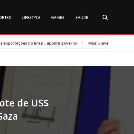
ORTES
LIFESTYLE
GAMES
SAÚDE
•
l, aponta governo
Miss Universe Brasil 2026: detalhes sobre o conc
ote de US$
Gaza