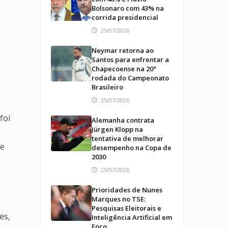
Bolsonaro com 43% na
corrida presidencial
a
25/07/2026
Neymar retorna ao
Santos para enfrentar a
Chapecoense na 20ª
rodada do Campeonato
Brasileiro
25/07/2026
foi
Alemanha contrata
Jürgen Klopp na
tentativa de melhorar
re
desempenho na Copa de
2030
25/07/2026
Prioridades de Nunes
Marques no TSE:
Pesquisas Eleitorais e
es,
Inteligência Artificial em
Foco