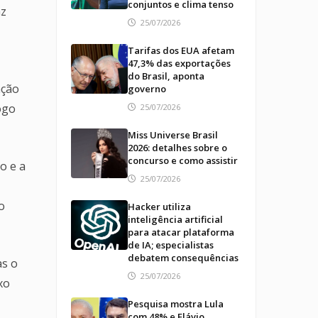
conjuntos e clima tenso
az
25/07/2026
Tarifas dos EUA afetam
47,3% das exportações
do Brasil, aponta
ação
governo
ogo
25/07/2026
Miss Universe Brasil
2026: detalhes sobre o
concurso e como assistir
o e a
25/07/2026
o
Hacker utiliza
inteligência artificial
para atacar plataforma
de IA; especialistas
debatem consequências
as o
25/07/2026
xo
Pesquisa mostra Lula
com 48% e Flávio