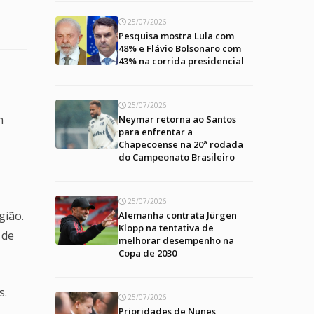
25/07/2026
Pesquisa mostra Lula com
48% e Flávio Bolsonaro com
43% na corrida presidencial
25/07/2026
m
Neymar retorna ao Santos
para enfrentar a
Chapecoense na 20ª rodada
do Campeonato Brasileiro
25/07/2026
gião.
Alemanha contrata Jürgen
Klopp na tentativa de
 de
melhorar desempenho na
Copa de 2030
s.
25/07/2026
Prioridades de Nunes