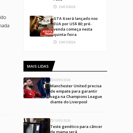
25/07/2026
ido
GTA 6 será lançado nos
EUA por US$ 80; pré-
rnada
venda começa nesta
quinta-feira
25/07/2026
MAIS LIDAS
03/05/2026
Manchester United precisa
de empate para garantir
vaga na Champions League
diante do Liverpool
13/05/2026
Teste genético para câncer
de mama será