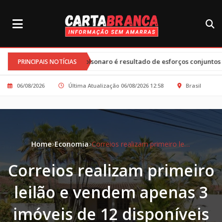
•
io Bolsonaro é resultado de esforços conjuntos e clima tenso
Tari
PRINCIPAIS NOTÍCIAS
06/08/2026
Última Atualização 06/08/2026 12:58
Brasil
Home
Economia
Correios realizam primeiro leilão e vendem apenas 3 imóveis de 12 disponíveis
Correios realizam primeiro
leilão e vendem apenas 3
imóveis de 12 disponíveis