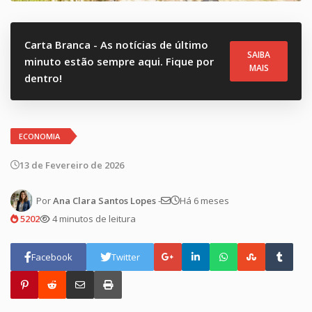
Carta Branca - As notícias de último
SAIBA
minuto estão sempre aqui. Fique por
MAIS
dentro!
ECONOMIA
13 de Fevereiro de 2026
Por
Ana Clara Santos Lopes
-
Há 6 meses
5202
4 minutos de leitura
Facebook
Twitter