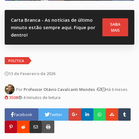
Carta Branca - As notícias de último
SAIBA
minuto estão sempre aqui. Fique por
MAIS
dentro!
POLÍTICA
13 de Fevereiro de 2026
Por
Professor Otávio Cavalcanti Mendes
-
Há 6 meses
3508
4 minutos de leitura
Facebook
Twitter