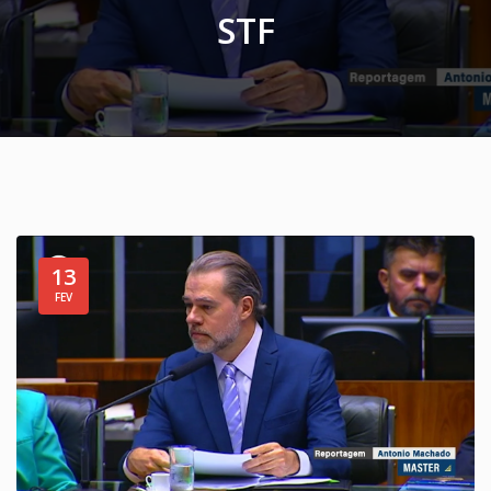
STF
13
FEV