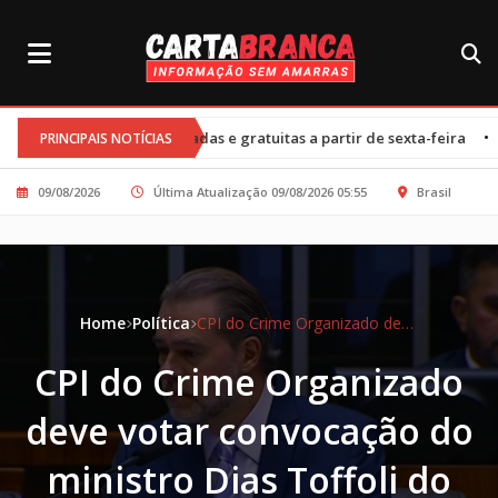
•
mitadas e gratuitas a partir de sexta-feira
Cortes nos programas
PRINCIPAIS NOTÍCIAS
09/08/2026
Última Atualização 09/08/2026 05:55
Brasil
Home
Política
CPI do Crime Organizado deve votar convocação do ministro Dias Toffoli do STF
CPI do Crime Organizado
deve votar convocação do
ministro Dias Toffoli do