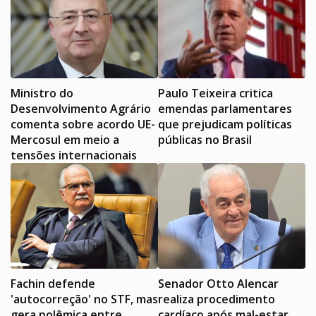
Ministro do
Paulo Teixeira critica
Desenvolvimento Agrário
emendas parlamentares
comenta sobre acordo UE-
que prejudicam políticas
Mercosul em meio a
públicas no Brasil
tensões internacionais
Fachin defende
Senador Otto Alencar
'autocorreção' no STF, mas
realiza procedimento
gera polêmica entre
cardíaco após mal-estar