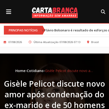
lle e Flávio Bolsonaro é resultado de esforços conjuntos e clima tenso
PRINCIPAIS NOTÍCIAS
07/08/2026
Última Atualização 07/08/2026 07:13
Brasil
Home
Cotidiano
Gisèle Pelicot discute novo amor após condenação do ex-marido e de 50 homens por estupro
Gisèle Pelicot discute novo
amor após condenação do
ex-marido e de 50 homens