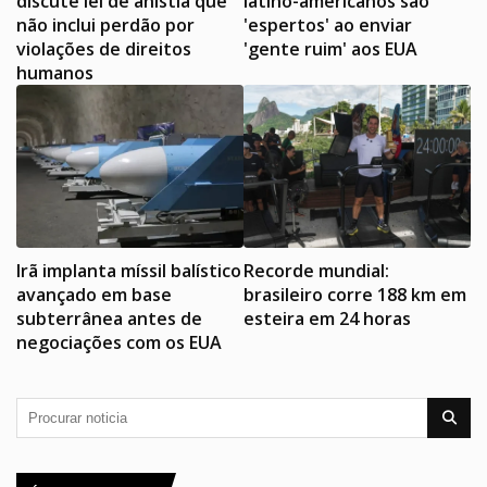
discute lei de anistia que
latino-americanos são
não inclui perdão por
'espertos' ao enviar
violações de direitos
'gente ruim' aos EUA
humanos
Irã implanta míssil balístico
Recorde mundial:
avançado em base
brasileiro corre 188 km em
subterrânea antes de
esteira em 24 horas
negociações com os EUA