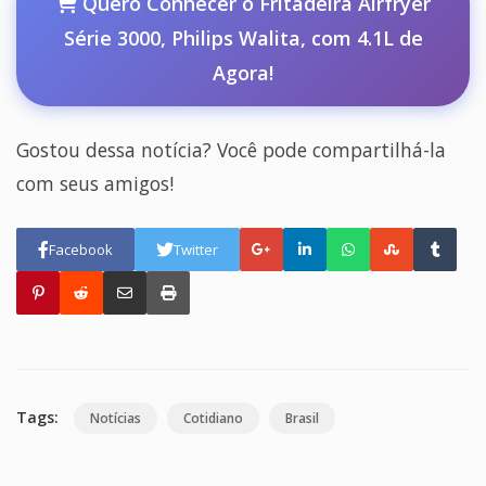
Quero Conhecer o Fritadeira Airfryer
Série 3000, Philips Walita, com 4.1L de
Agora!
Gostou dessa notícia? Você pode compartilhá-la
com seus amigos!
Facebook
Twitter
Tags:
Notícias
Cotidiano
Brasil