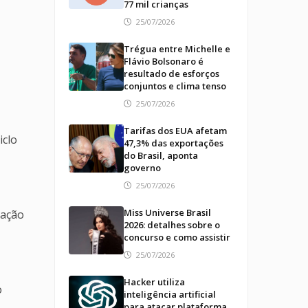
77 mil crianças
25/07/2026
Trégua entre Michelle e
Flávio Bolsonaro é
resultado de esforços
conjuntos e clima tenso
25/07/2026
Tarifas dos EUA afetam
iclo
47,3% das exportações
do Brasil, aponta
governo
25/07/2026
Miss Universe Brasil
lação
2026: detalhes sobre o
concurso e como assistir
25/07/2026
Hacker utiliza
o
inteligência artificial
para atacar plataforma