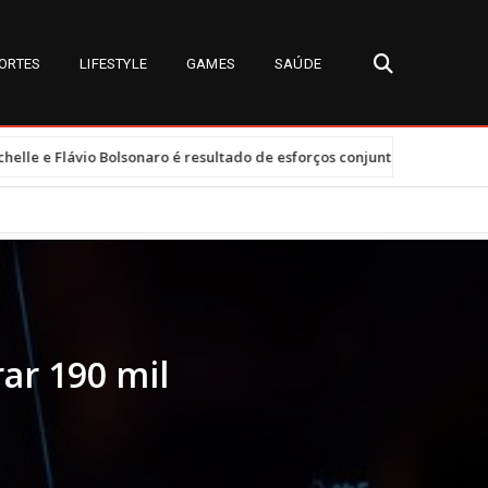
ORTES
LIFESTYLE
GAMES
SAÚDE
•
aro é resultado de esforços conjuntos e clima tenso
Tarifas dos 
ar 190 mil