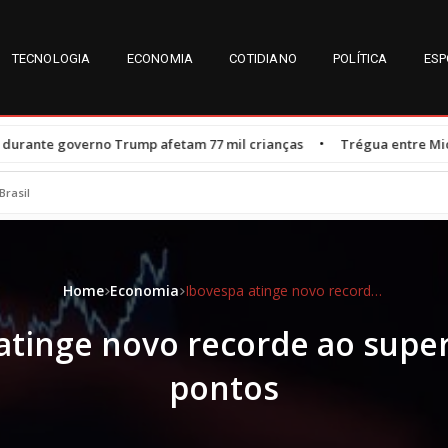
TECNOLOGIA
ECONOMIA
COTIDIANO
POLÍTICA
ESP
•
mp afetam 77 mil crianças
Trégua entre Michelle e Flávio Bolson
Brasil
Home
Economia
Ibovespa atinge novo recorde ao superar 190 mil pontos
atinge novo recorde ao super
pontos