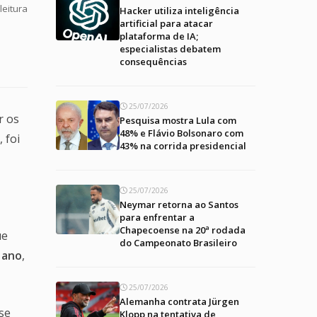
leitura
Hacker utiliza inteligência
artificial para atacar
plataforma de IA;
especialistas debatem
consequências
25/07/2026
r os
Pesquisa mostra Lula com
48% e Flávio Bolsonaro com
 foi
43% na corrida presidencial
25/07/2026
Neymar retorna ao Santos
para enfrentar a
Chapecoense na 20ª rodada
ue
do Campeonato Brasileiro
 ano
,
25/07/2026
Alemanha contrata Jürgen
se
Klopp na tentativa de