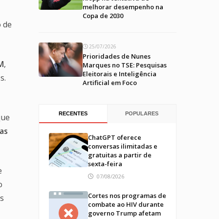
melhorar desempenho na
Copa de 2030
o de
25/07/2026
Prioridades de Nunes
M
,
Marques no TSE: Pesquisas
Eleitorais e Inteligência
s.
Artificial em Foco
RECENTES
POPULARES
que
gas
ChatGPT oferece
conversas ilimitadas e
gratuitas a partir de
sexta-feira
e
07/08/2026
o
Cortes nos programas de
s
combate ao HIV durante
governo Trump afetam