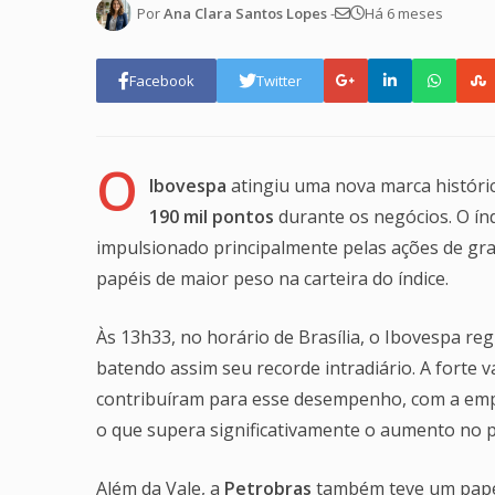
Por
Ana Clara Santos Lopes
-
Há 6 meses
Facebook
Twitter
O
Ibovespa
atingiu uma nova marca histórica
190 mil pontos
durante os negócios. O índ
impulsionado principalmente pelas ações de g
papéis de maior peso na carteira do índice.
Às 13h33, no horário de Brasília, o Ibovespa re
batendo assim seu recorde intradiário. A forte v
contribuíram para esse desempenho, com a em
o que supera significativamente o aumento no p
Além da Vale, a
Petrobras
também teve um papel