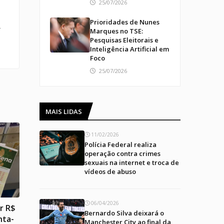
25/07/2026
Prioridades de Nunes
r
Marques no TSE:
Pesquisas Eleitorais e
Inteligência Artificial em
Foco
25/07/2026
MAIS LIDAS
11/02/2026
Polícia Federal realiza
operação contra crimes
sexuais na internet e troca de
vídeos de abuso
06/04/2026
r R$
Bernardo Silva deixará o
nta-
Manchester City ao final da