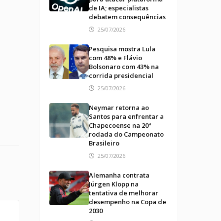
de IA; especialistas
debatem consequências
25/07/2026
Pesquisa mostra Lula
com 48% e Flávio
Bolsonaro com 43% na
corrida presidencial
25/07/2026
Neymar retorna ao
Santos para enfrentar a
Chapecoense na 20ª
rodada do Campeonato
Brasileiro
25/07/2026
Alemanha contrata
Jürgen Klopp na
tentativa de melhorar
desempenho na Copa de
2030