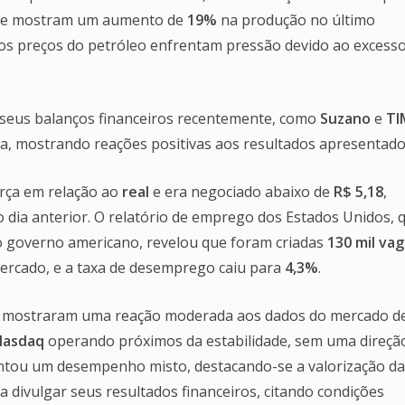
que mostram um aumento de
19%
na produção no último
os preços do petróleo enfrentam pressão devido ao excess
 seus balanços financeiros recentemente, como
Suzano
e
TI
, mostrando reações positivas aos resultados apresentado
rça em relação ao
real
e era negociado abaixo de
R$ 5,18
,
 dia anterior. O relatório de emprego dos Estados Unidos, 
do governo americano, revelou que foram criadas
130 mil va
ercado, e a taxa de desemprego caiu para
4,3%
.
eet mostraram uma reação moderada aos dados do mercado d
Nasdaq
operando próximos da estabilidade, sem uma direçã
ntou um desempenho misto, destacando-se a valorização da
 divulgar seus resultados financeiros, citando condições