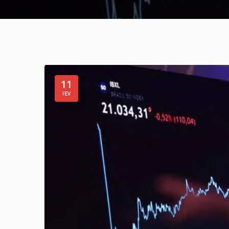
11
FEV