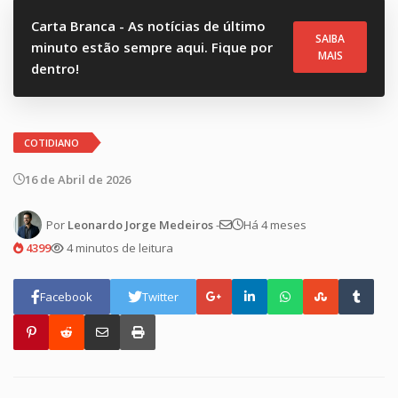
Carta Branca - As notícias de último
SAIBA
minuto estão sempre aqui. Fique por
MAIS
dentro!
COTIDIANO
16 de Abril de 2026
Por
Leonardo Jorge Medeiros
-
Há 4 meses
4399
4 minutos de leitura
Facebook
Twitter