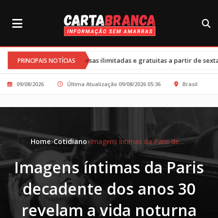
•
onversas ilimitadas e gratuitas a partir de sexta-feira
Cortes n
PRINCIPAIS NOTÍCIAS
09/08/2026
Última Atualização 09/08/2026 05:36
Brasil
Home
Cotidiano
Imagens íntimas da Paris decadente dos anos 30 revelam a vida noturna secreta
Imagens íntimas da Paris
decadente dos anos 30
revelam a vida noturna