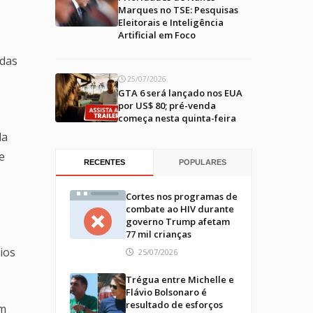
Marques no TSE: Pesquisas
Eleitorais e Inteligência
Artificial em Foco
adas
25/07/2026
GTA 6 será lançado nos EUA
por US$ 80; pré-venda
começa nesta quinta-feira
da
e
RECENTES
POPULARES
Cortes nos programas de
combate ao HIV durante
governo Trump afetam
77 mil crianças
ios
25/07/2026
Trégua entre Michelle e
Flávio Bolsonaro é
resultado de esforços
em