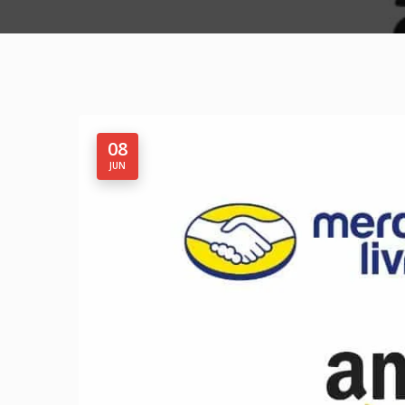
08
JUN