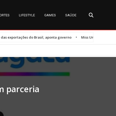
ORTES
LIFESTYLE
GAMES
SAÚDE
•
 Brasil, aponta governo
Miss Universe Brasil 2026: detalhes sobre 
m parceria