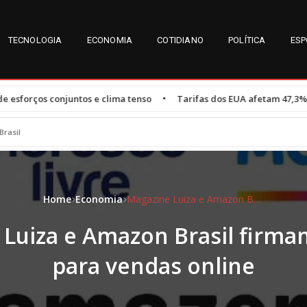
TECNOLOGIA
ECONOMIA
COTIDIANO
POLÍTICA
ESP
•
s e clima tenso
Tarifas dos EUA afetam 47,3% das exportações do
Brasil
Home
Economia
Magazine Luiza e Amazon Brasil firmam parceria para vendas online
Luiza e Amazon Brasil firma
para vendas online