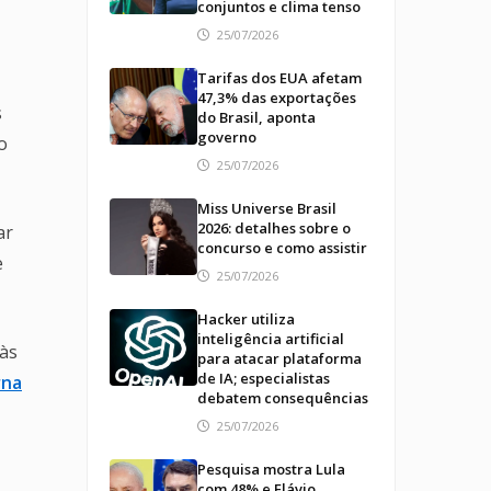
conjuntos e clima tenso
25/07/2026
Tarifas dos EUA afetam
47,3% das exportações
s
do Brasil, aponta
governo
o
25/07/2026
Miss Universe Brasil
2026: detalhes sobre o
ar
concurso e como assistir
e
25/07/2026
Hacker utiliza
inteligência artificial
 às
para atacar plataforma
de IA; especialistas
rna
debatem consequências
25/07/2026
Pesquisa mostra Lula
com 48% e Flávio