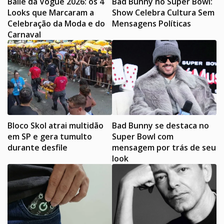
Baile da Vogue 2026: os 4
Bad Bunny no Super Bowl:
Looks que Marcaram a
Show Celebra Cultura Sem
Celebração da Moda e do
Mensagens Políticas
Carnaval
Bloco Skol atrai multidão
Bad Bunny se destaca no
em SP e gera tumulto
Super Bowl com
durante desfile
mensagem por trás de seu
look