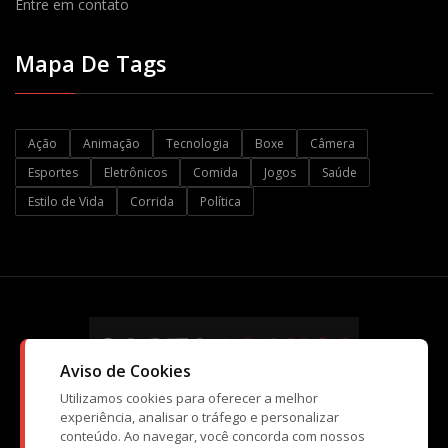
Entre em contato
Mapa De Tags
Ação
Animação
Tecnologia
Boxe
Câmera
Esportes
Eletrônicos
Comida
Jogos
Saúde
Estilo de Vida
Corrida
Política
Aviso de Cookies
Utilizamos cookies para oferecer a melhor
experiência, analisar o tráfego e personalizar
conteúdo. Ao navegar, você concorda com nossos
© Copyright CartaBranca 2026. Kopi Tecnologia e Atividades de